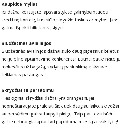
Kaupkite mylias
Jei dažnai keliaujate, apsvarstykite galimybę naudoti
kreditinę kortelę, kuri siūlo skrydžio taškus ar mylias. Juos
galima išpirkti bilietams įsigyti.
Biudžetinės avialinijos
Biudžetinės avialinijos dažnai siūlo daug pigesnius bilietus
nei jų pilno aptarnavimo konkurentai. Būtinai patikrinkite jų
mokesčius už bagažą, sėdynių pasirinkimą ir lėktuve
teikiamas paslaugas.
Skrydžiai su persėdimu
Tiesioginiai skrydžiai dažnai yra brangesni. Jei
neprieštaraujate praleisti šiek tiek daugiau laiko, skrydžiai
su persėdimu gali sutaupyti pinigų. Taip pat tokiu būdu
galite nebrangiai aplankyti papildomą miestą ar valstybę!