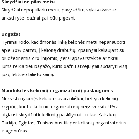
Skrydžiai ne piko metu
Skrydžiai nepopuliariu metu, pavyzdžiui, vėlai vakare ar
anksti ryte, dažnai gali būti pigesni.
Bagažas
Tyrimai rodo, kad žmonės linkę kelionės metu nepanaudoti
apie 30% paimtų į kelionę drabužių. Ypatingai keliaujant su
biudžetinėmis oro linijomis, gerai apsvarstykite ar tikrai
jums reikia tiek bagažo, kuris dažnu atveju gali sudaryti visą
jūsų lėktuvo bilieto kainą.
Naudokitės kelionių organizatorių paslaugomis
Nors stengiamės keliauti savarankiškai, bet yra kelionių
krypčių, kur be kelionių organizatorių neišsiversite! Pvz.:
pigiausi skrydžiai ir kelionių pasiūlymai į tokias šalis kaip:
Turkija, Egiptas, Tunisas bus tik per kelionių organizatorius
ir agentūras.