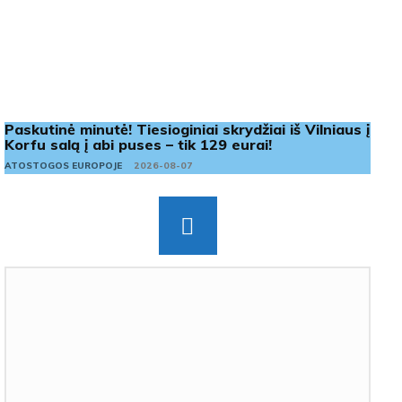
Paskutinė minutė! Tiesioginiai skrydžiai iš Vilniaus į
Korfu salą į abi puses – tik 129 eurai!
ATOSTOGOS EUROPOJE
2026-08-07