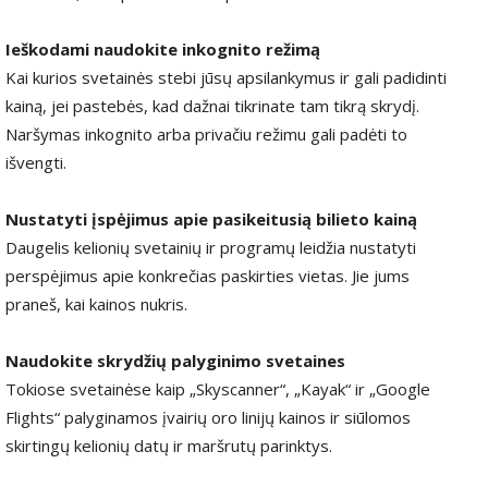
Ieškodami naudokite inkognito režimą
Kai kurios svetainės stebi jūsų apsilankymus ir gali padidinti
kainą, jei pastebės, kad dažnai tikrinate tam tikrą skrydį.
Naršymas inkognito arba privačiu režimu gali padėti to
išvengti.
Nustatyti įspėjimus apie pasikeitusią bilieto kainą
Daugelis kelionių svetainių ir programų leidžia nustatyti
perspėjimus apie konkrečias paskirties vietas. Jie jums
praneš, kai kainos nukris.
Naudokite skrydžių palyginimo svetaines
Tokiose svetainėse kaip „Skyscanner“, „Kayak“ ir „Google
Flights“ palyginamos įvairių oro linijų kainos ir siūlomos
skirtingų kelionių datų ir maršrutų parinktys.