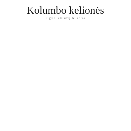
Kolumbo kelionės
Pigūs lėktuvų bilietai