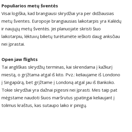
Populiarios metų šventės
Visai logiška, kad brangiausi skrydžiai yra per didžiausias
metų šventes. Europoje brangiausias laikotarpis yra Kalėdų
ir naujųjų metų šventės. Jei planuojate skristi šiuo
laikotarpiu, lėktuvų bilietų turėtumėte ieškoti daug anksčiau
nei įprastai.
Open jaw flights
Tai angliškas skrydžių terminas, kai skrendama į kažkurį
miestą, o grįžtama atgal iš kito. Pvz.: keliaujame iš Londono
į Singapūrą, bet grįžtame į Londoną atgal jau iš Bankoko.
Tokie skrydžiai yra dažnai pigesni nei įprasti. Mes taip pat
mėgstame naudoti šiuos maršrutus ypatingai keliaujant į
tolimus kraštus, kas sutaupo laiko ir pinigų.