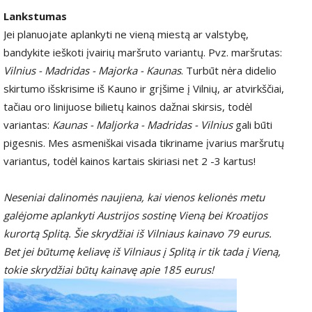
Lankstumas
Jei planuojate aplankyti ne vieną miestą ar valstybę,
bandykite ieškoti įvairių maršruto variantų. Pvz. maršrutas:
Vilnius - Madridas - Majorka - Kaunas
. Turbūt nėra didelio
skirtumo išskrisime iš Kauno ir grįšime į Vilnių, ar atvirkščiai,
tačiau oro linijuose bilietų kainos dažnai skirsis, todėl
variantas:
Kaunas - Maljorka - Madridas - Vilnius
gali būti
pigesnis. Mes asmeniškai visada tikriname įvarius maršrutų
variantus, todėl kainos kartais skiriasi net 2 -3 kartus!
Neseniai dalinomės naujiena, kai vienos kelionės metu
galėjome aplankyti Austrijos sostinę Vieną bei Kroatijos
kurortą Splitą. Šie skrydžiai iš Vilniaus kainavo 79 eurus.
Bet jei būtumę keliavę iš Vilniaus į Splitą ir tik tada į Vieną,
tokie skrydžiai būtų kainavę apie 185 eurus!