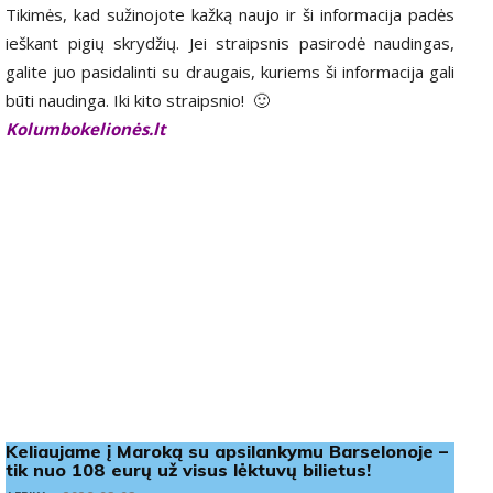
Tikimės, kad sužinojote kažką naujo ir ši informacija padės
ieškant pigių skrydžių. Jei straipsnis pasirodė naudingas,
galite juo pasidalinti su draugais, kuriems ši informacija gali
būti naudinga. Iki kito straipsnio! 🙂
Kolumbokelionės.lt
Keliaujame į Maroką su apsilankymu Barselonoje –
tik nuo 108 eurų už visus lėktuvų bilietus!