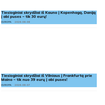
Tiesioginiai skrydžiai iš Kauno į Kopenhagą, Daniją
į abi puses – tik 30 eurų!
EUROPA
2026-08-08
Tiesioginiai skrydžiai iš Vilniaus į Frankfurtą prie
Maino – tik nuo 39 eurų į abi puses!
EUROPA
2026-08-07