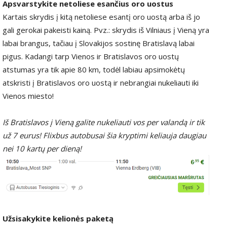
Apsvarstykite netoliese esančius oro uostus
Kartais skrydis į kitą netoliese esantį oro uostą arba iš jo
gali gerokai pakeisti kainą. Pvz.: skrydis iš Vilniaus į Vieną yra
labai brangus, tačiau į Slovakijos sostinę Bratislavą labai
pigus. Kadangi tarp Vienos ir Bratislavos oro uostų
atstumas yra tik apie 80 km, todėl labiau apsimokėtų
atskristi į Bratislavos oro uostą ir nebrangiai nukeliauti iki
Vienos miesto!
Iš Bratislavos į Vieną galite nukeliauti vos per valandą ir tik
už 7 eurus! Flixbus autobusai šia kryptimi keliauja daugiau
nei 10 kartų per dieną!
Užsisakykite kelionės paketą