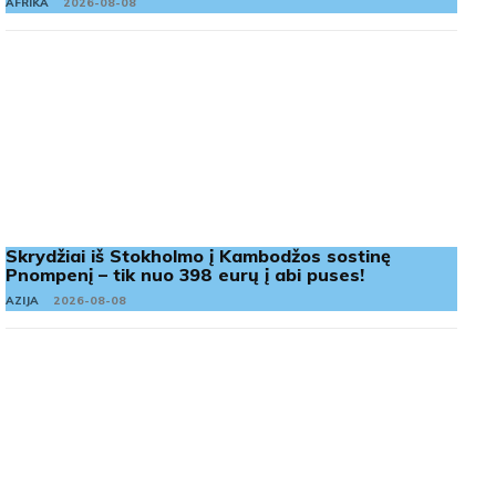
AFRIKA
2026-08-08
Skrydžiai iš Stokholmo į Kambodžos sostinę
Pnompenį – tik nuo 398 eurų į abi puses!
AZIJA
2026-08-08