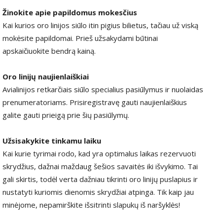
Žinokite apie papildomus mokesčius
Kai kurios oro linijos siūlo itin pigius bilietus, tačiau už viską
mokėsite papildomai. Prieš užsakydami būtinai
apskaičiuokite bendrą kainą.
Oro linijų naujienlaiškiai
Avialinijos retkarčiais siūlo specialius pasiūlymus ir nuolaidas
prenumeratoriams. Prisiregistravę gauti naujienlaiškius
galite gauti prieigą prie šių pasiūlymų.
Užsisakykite tinkamu laiku
Kai kurie tyrimai rodo, kad yra optimalus laikas rezervuoti
skrydžius, dažnai maždaug šešios savaitės iki išvykimo. Tai
gali skirtis, todėl verta dažniau tikrinti oro linijų puslapius ir
nustatyti kuriomis dienomis skrydžiai atpinga. Tik kaip jau
minėjome, nepamirškite išsitrinti slapukų iš naršyklės!