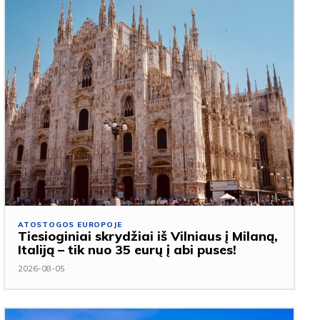
ATOSTOGOS EUROPOJE
Tiesioginiai skrydžiai iš Vilniaus į Milaną,
Italiją – tik nuo 35 eurų į abi puses!
2026-08-05