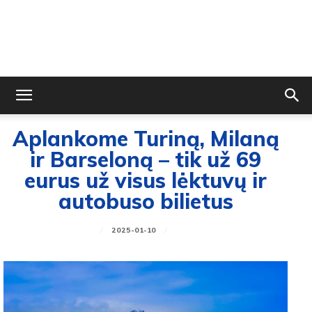
Aplankome Turiną, Milaną
ir Barseloną – tik už 69
eurus už visus lėktuvų ir
autobuso bilietus
2025-01-10