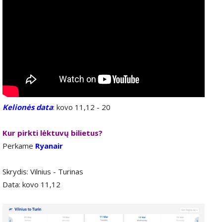
Kelionės data
: kovo 11,12 - 20
Kur pirkti lėktuvų bilietus?
Perkame
Ryanair
Skrydis: Vilnius - Turinas
Data: kovo 11,12