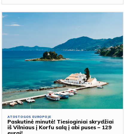
ATOSTOGOS EUROPOJE
Paskutinė minutė! Tiesioginiai skrydžiai
iš Vilniaus į Korfu salą į abi puses – 129
eurai!