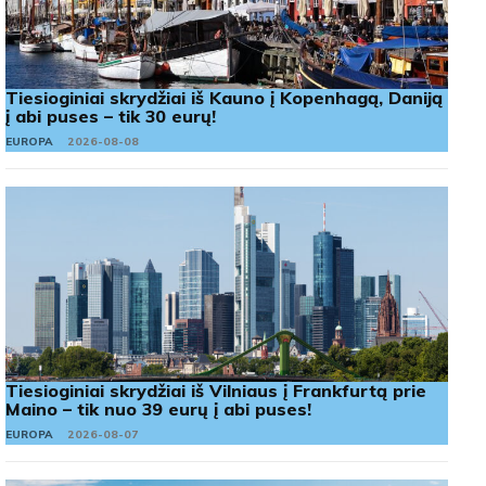
Tiesioginiai skrydžiai iš Kauno į Kopenhagą, Daniją
į abi puses – tik 30 eurų!
EUROPA
2026-08-08
Tiesioginiai skrydžiai iš Vilniaus į Frankfurtą prie
Maino – tik nuo 39 eurų į abi puses!
EUROPA
2026-08-07