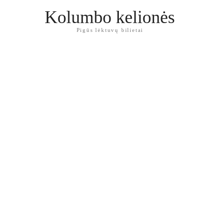
Kolumbo kelionės
Pigūs lėktuvų bilietai