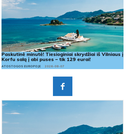
Paskutinė minutė! Tiesioginiai skrydžiai iš Vilniaus į
Korfu salą į abi puses – tik 129 eurai!
ATOSTOGOS EUROPOJE
2026-08-07