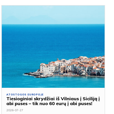
ATOSTOGOS EUROPOJE
Tiesioginiai skrydžiai iš Vilniaus į Siciliją į
abi puses – tik nuo 60 eurų į abi puses!
2026-07-27