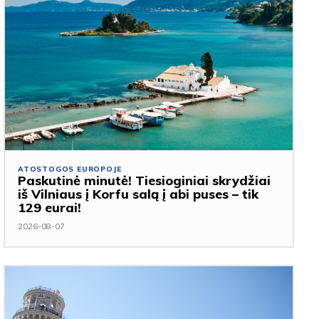
ATOSTOGOS EUROPOJE
Paskutinė minutė! Tiesioginiai skrydžiai
iš Vilniaus į Korfu salą į abi puses – tik
129 eurai!
2026-08-07