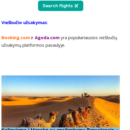
Viešbučio užsakymas
:
Booking.com
ir
Agoda.com
yra populiariausios viešbučių
užsakymų platformos pasaulyje.
Keliaujame į Maroką su apsilankymu Barselonoje –