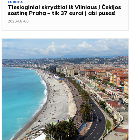
EUROPA
Tiesioginiai skrydžiai iš Vilniaus į Čekijos
sostinę Prahą – tik 37 eurai į abi puses!
2026-08-06