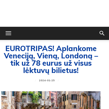
EUROTRIPAS! Aplankome
Veneciją, Vieną, Londoną –
tik už 78 eurus už visus
lėktuvų bilietus!
2024-01-25