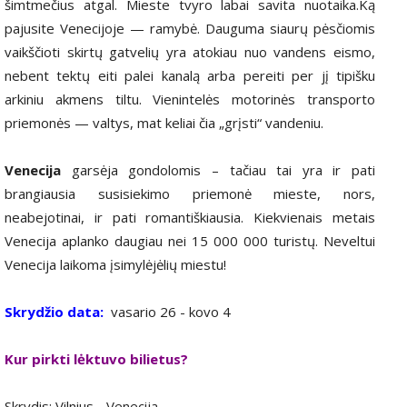
šimtmečius atgal. Mieste tvyro labai savita nuotaika.Ką
pajusite Venecijoje — ramybė. Dauguma siaurų pėsčiomis
vaikščioti skirtų gatvelių yra atokiau nuo vandens eismo,
nebent tektų eiti palei kanalą arba pereiti per jį tipišku
arkiniu akmens tiltu. Vienintelės motorinės transporto
priemonės — valtys, mat keliai čia „grįsti“ vandeniu.
Venecija
garsėja gondolomis – tačiau tai yra ir pati
brangiausia susisiekimo priemonė mieste, nors,
neabejotinai, ir pati romantiškiausia. Kiekvienais metais
Venecija aplanko daugiau nei 15 000 000 turistų. Neveltui
Venecija laikoma įsimylėjėlių miestu!
Skrydžio data:
vasario 26 - kovo 4
Kur pirkti lėktuvo bilietus?
Skrydis: Vilnius - Venecija