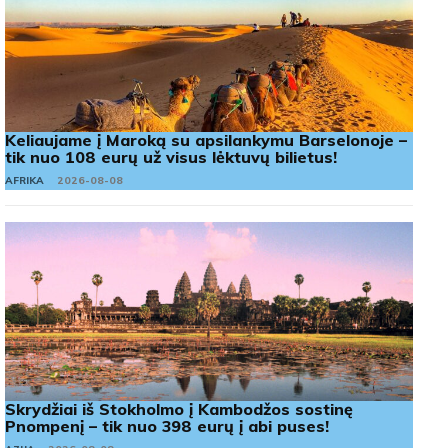
Keliaujame į Maroką su apsilankymu Barselonoje –
tik nuo 108 eurų už visus lėktuvų bilietus!
AFRIKA
2026-08-08
Skrydžiai iš Stokholmo į Kambodžos sostinę
Pnompenį – tik nuo 398 eurų į abi puses!