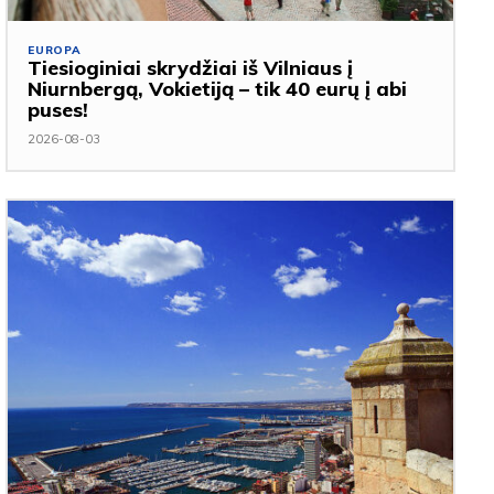
EUROPA
Tiesioginiai skrydžiai iš Vilniaus į
Niurnbergą, Vokietiją – tik 40 eurų į abi
puses!
2026-08-03