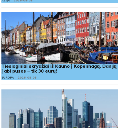
AZIJA
2026-08-08
Tiesioginiai skrydžiai iš Kauno į Kopenhagą, Daniją
į abi puses – tik 30 eurų!
EUROPA
2026-08-08