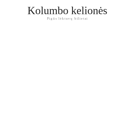
Kolumbo kelionės
Pigūs lėktuvų bilietai