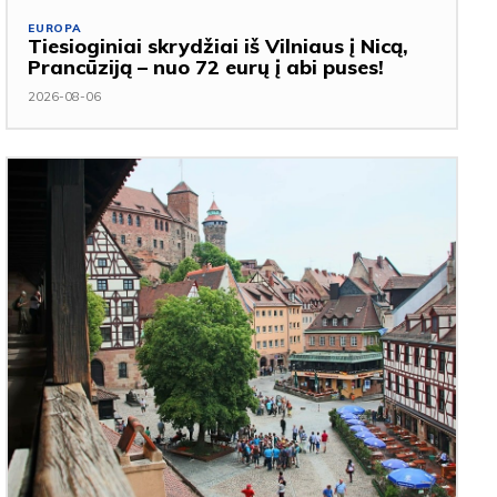
EUROPA
Tiesioginiai skrydžiai iš Vilniaus į Nicą,
Prancūziją – nuo 72 eurų į abi puses!
2026-08-06