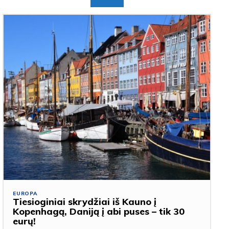
EUROPA
Tiesioginiai skrydžiai iš Kauno į
Kopenhagą, Daniją į abi puses – tik 30
eurų!