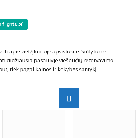
oti apie vietą kurioje apsistosite. Siūlytume
ati didžiausia pasaulyje viešbučių rezervavimo
šbutį tiek pagal kainos ir kokybės santykį.