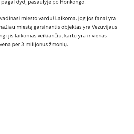
 2 pagal dydį pasaulyje po Honkongo.
vadinasi miesto vardu! Laikoma, jog jos fanai yra
mažiau miestą garsinantis objektas yra Vezuvijaus
gi jis laikomas veikiančiu, kartu yra ir vienas
yvena per 3 milijonus žmonių.