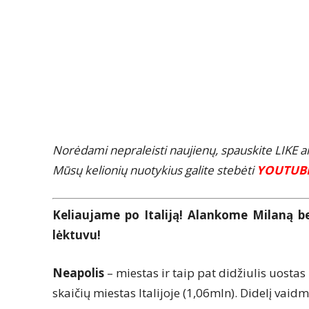
Norėdami nepraleisti naujienų, spauskite LIKE 
Mūsų kelionių nuotykius galite stebėti
YOUTUB
Keliaujame po Italiją! Alankome Milaną bei
lėktuvu!
Neapolis
– miestas ir taip pat didžiulis uostas 
skaičių miestas Italijoje (1,06mln). Didelį va