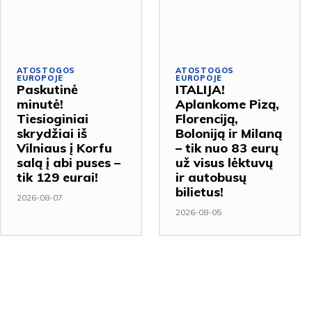
ATOSTOGOS
ATOSTOGOS
EUROPOJE
EUROPOJE
Paskutinė
ITALIJA!
minutė!
Aplankome Pizą,
Tiesioginiai
Florenciją,
skrydžiai iš
Boloniją ir Milaną
Vilniaus į Korfu
– tik nuo 83 eurų
salą į abi puses –
už visus lėktuvų
tik 129 eurai!
ir autobusų
bilietus!
2026-08-07
2026-08-05