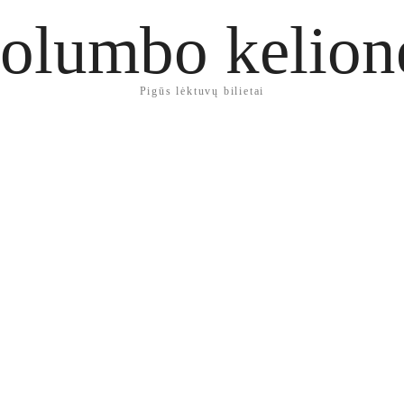
olumbo kelion
Pigūs lėktuvų bilietai