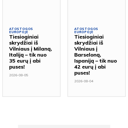
ATOSTOGOS
ATOSTOGOS
EUROPOJE
EUROPOJE
Tiesioginiai
Tiesioginiai
skrydžiai iš
skrydžiai iš
Vilniaus į Milaną,
Vilniaus į
Italiją – tik nuo
Barseloną,
35 eurų į abi
Ispaniją – tik nuo
puses!
42 eurų į abi
puses!
2026-08-05
2026-08-04