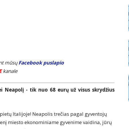
ant mūsų
Facebook puslapio
E
kanale
 Neapolį - tik nuo 68 eurų už visus skrydžius
pietų Italijoje! Neapolis trečias pagal gyventojų
idmenį miesto ekonominiame gyvenime vaidina, jūrų