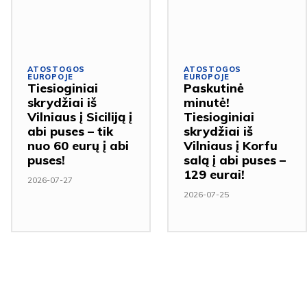
ATOSTOGOS
ATOSTOGOS
EUROPOJE
EUROPOJE
Tiesioginiai
Paskutinė
skrydžiai iš
minutė!
Vilniaus į Siciliją į
Tiesioginiai
abi puses – tik
skrydžiai iš
nuo 60 eurų į abi
Vilniaus į Korfu
puses!
salą į abi puses –
129 eurai!
2026-07-27
2026-07-25