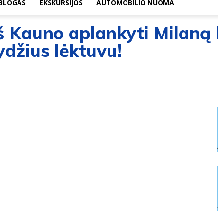
BLOGAS
EKSKURSIJOS
AUTOMOBILIO NUOMA
š Kauno aplankyti Milaną b
ydžius lėktuvu!