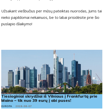
Užsakant viešbučius per mūsų pateiktas nuorodas, Jums tai
nieko papildomai nekainuos, be to labai prisidėsite prie šio
puslapio išlaikymo!
Tiesioginiai skrydžiai iš Vilniaus į Frankfurtą prie
Maino – tik nuo 39 eurų į abi puses!
EUROPA
2026-08-07