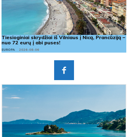
Tiesioginiai skrydžiai iš Vilniaus į Nicą, Prancūziją –
nuo 72 eurų į abi puses!
EUROPA
2026-08-06