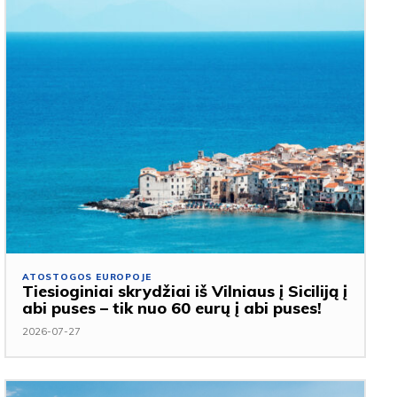
ATOSTOGOS EUROPOJE
Tiesioginiai skrydžiai iš Vilniaus į Siciliją į
abi puses – tik nuo 60 eurų į abi puses!
2026-07-27