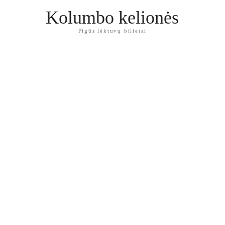
Kolumbo kelionės
Pigūs lėktuvų bilietai