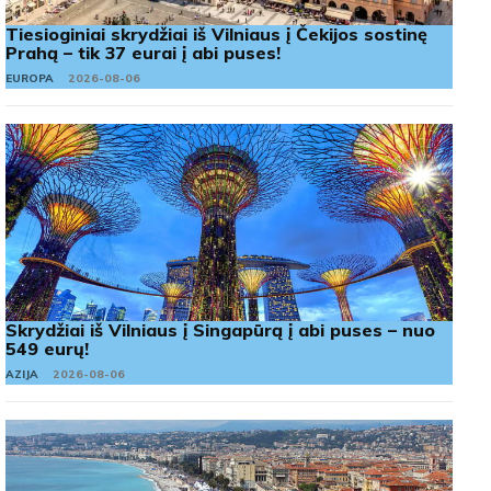
Tiesioginiai skrydžiai iš Vilniaus į Čekijos sostinę
Prahą – tik 37 eurai į abi puses!
EUROPA
2026-08-06
Skrydžiai iš Vilniaus į Singapūrą į abi puses – nuo
549 eurų!
AZIJA
2026-08-06