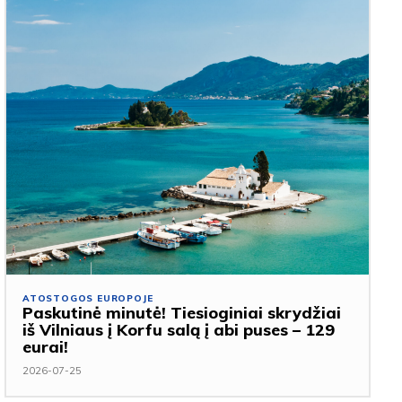
ATOSTOGOS EUROPOJE
Paskutinė minutė! Tiesioginiai skrydžiai
iš Vilniaus į Korfu salą į abi puses – 129
eurai!
2026-07-25