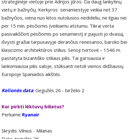
strateginėje vietoje prie Adrijos jūros. Čia daug lankytinų
vietų ir bažnyčių. Kerkyros senamiestyje veikia net 37
bažnyčios, viena nuo kitos nutolusios nedideliu, ne ilgiau nei
per 15 min. pėsčiomis įveikiamu atstumu. Tikrai verta
pasivaikščioti pėsčiomis po senamiestį ir pajusti jo dvasią,
išvysti gražiai tarpusavyje derančius renesanso, baroko bei
klasicizmo architektūros stilius. Senoji tvirtovė – 1546 m.
pastatyta bizantiško stiliaus pilis. Tai garsiausia ir
lankomiausia pilis saloje, stūksanti netoli vienos didžiausių
Europoje Spaniados aikštės.
Kelionės data
: Gegužės 26 - birželio 2
Kur pirkti lėktuvų bilietus?
Perkame
Ryanair
Skrydis: Vilnius - Milanas
Data: gegužės 26