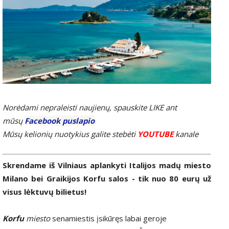
Norėdami nepraleisti naujienų, spauskite LIKE ant
mūsų
Facebook puslapio
Mūsų kelionių nuotykius galite stebėti
YOUTUBE
kanale
Skrendame iš Vilniaus aplankyti Italijos madų miesto
Milano bei Graikijos Korfu salos - tik nuo 80 eurų už
visus lėktuvų bilietus!
Korfu
miesto
senamiestis įsikūręs labai geroje