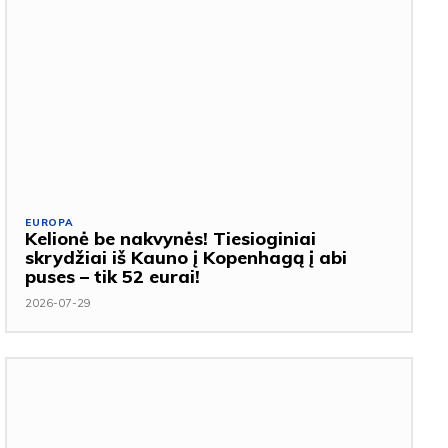
EUROPA
Kelionė be nakvynės! Tiesioginiai
skrydžiai iš Kauno į Kopenhagą į abi
puses – tik 52 eurai!
2026-07-29