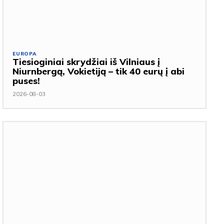
EUROPA
Tiesioginiai skrydžiai iš Vilniaus į
Niurnbergą, Vokietiją – tik 40 eurų į abi
puses!
2026-08-03