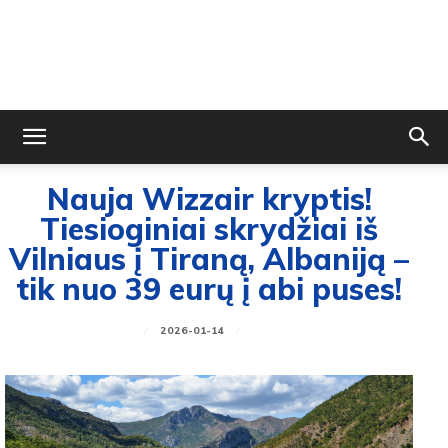
Nauja Wizzair kryptis!
Tiesioginiai skrydžiai iš
Vilniaus į Tiraną, Albaniją –
tik nuo 39 eurų į abi puses!
2026-01-14