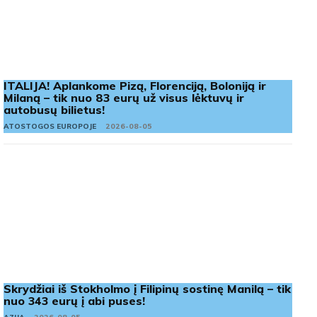
ITALIJA! Aplankome Pizą, Florenciją, Boloniją ir
Milaną – tik nuo 83 eurų už visus lėktuvų ir
autobusų bilietus!
ATOSTOGOS EUROPOJE
2026-08-05
Skrydžiai iš Stokholmo į Filipinų sostinę Manilą – tik
nuo 343 eurų į abi puses!