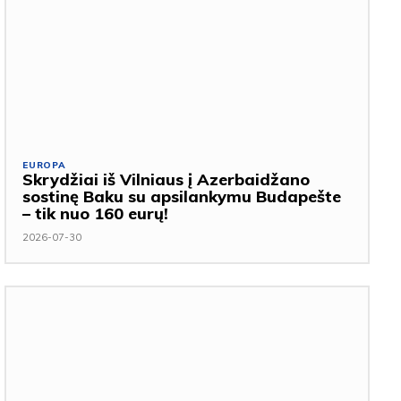
EUROPA
Skrydžiai iš Vilniaus į Azerbaidžano
sostinę Baku su apsilankymu Budapešte
– tik nuo 160 eurų!
2026-07-30