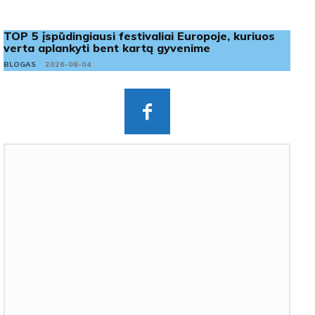
TOP 5 įspūdingiausi festivaliai Europoje, kuriuos
verta aplankyti bent kartą gyvenime
BLOGAS
2026-08-04