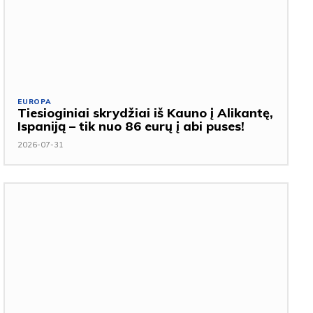
EUROPA
Tiesioginiai skrydžiai iš Kauno į Alikantę,
Ispaniją – tik nuo 86 eurų į abi puses!
2026-07-31