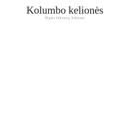
Kolumbo kelionės
Pigūs lėktuvų bilietai