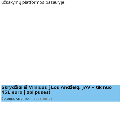
užsakymų platformos pasaulyje.
Skrydžiai iš Vilniaus į Los Andželą, JAV – tik nuo
451 euro į abi puses!
ŠIAURĖS AMERIKA
2026-08-05