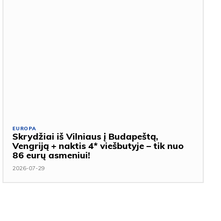
EUROPA
Skrydžiai iš Vilniaus į Budapeštą,
Vengriją + naktis 4* viešbutyje – tik nuo
86 eurų asmeniui!
2026-07-29