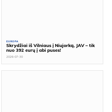
EUROPA
Skrydžiai iš Vilniaus į Niujorką, JAV – tik
nuo 392 eurų į abi puses!
2026-07-30