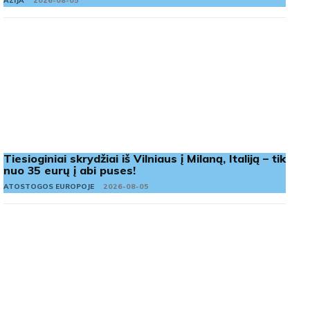
AZIJA
2026-08-05
Tiesioginiai skrydžiai iš Vilniaus į Milaną, Italiją – tik
nuo 35 eurų į abi puses!
ATOSTOGOS EUROPOJE
2026-08-05