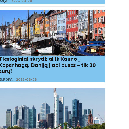
AZIJA
2026-08-08
Tiesioginiai skrydžiai iš Kauno į
Kopenhagą, Daniją į abi puses – tik 30
eurų!
EUROPA
2026-08-08