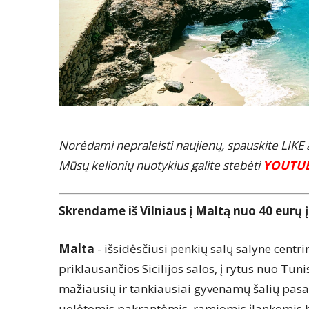
Norėdami nepraleisti naujienų, spauskite LIK
Mūsų kelionių nuotykius galite stebėti
YOUTU
Skrendame iš Vilniaus į Maltą nuo 40 eurų į
Malta
- išsidėsčiusi penkių salų salyne centrin
priklausančios Sicilijos salos, į rytus nuo Tunis
mažiausių ir tankiausiai gyvenamų šalių pasau
uolėtomis pakrantėmis, ramiomis įlankomis be