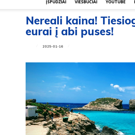
ĮSPŪDŽIAI
VIEŠBUČIAI
YOUTUBE
Nereali kaina! Tiesiog
eurai į abi puses!
2025-01-16