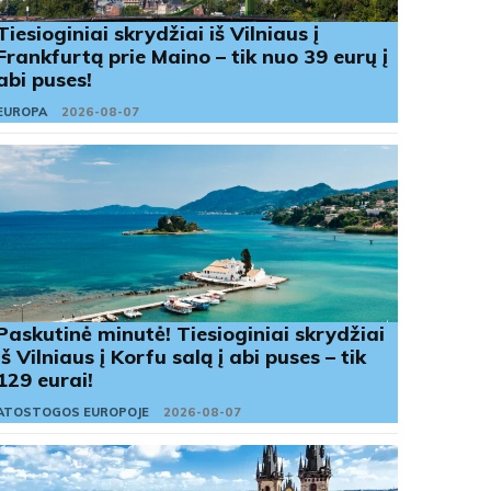
Tiesioginiai skrydžiai iš Vilniaus į
Frankfurtą prie Maino – tik nuo 39 eurų į
abi puses!
EUROPA
2026-08-07
Paskutinė minutė! Tiesioginiai skrydžiai
iš Vilniaus į Korfu salą į abi puses – tik
129 eurai!
ATOSTOGOS EUROPOJE
2026-08-07