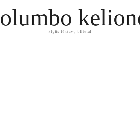
olumbo kelion
Pigūs lėktuvų bilietai