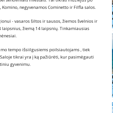
, Komino, negyvenamos Cominetto ir Filfla salos.
nui - vasaros šiltos ir sausos, žiemos švelnios ir
 laipsnius, žiemą 14 laipsnių. Tinkamiausias
mėnesiai.
nimo tempo išsiilgusiems poilsiautojams , tiek
Saloje tikrai yra į ką pažiūrėti, kur pasimėgauti
ktiniu gyvenimu.