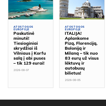
ATOSTOGOS
ATOSTOGOS
EUROPOJE
EUROPOJE
Paskutinė
ITALIJA!
minutė!
Aplankome
Tiesioginiai
Pizą, Florenciją,
skrydžiai iš
Boloniją ir
Vilniaus į Korfu
Milaną – tik nuo
salą į abi puses
83 eurų už visus
– tik 129 eurai!
lėktuvų ir
autobusų
2026-08-07
bilietus!
2026-08-05