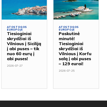
ATOSTOGOS
ATOSTOGOS
EUROPOJE
EUROPOJE
Tiesioginiai
Paskutinė
skrydžiai iš
minutė!
Vilniaus į Siciliją
Tiesioginiai
į abi puses – tik
skrydžiai iš
nuo 60 eurų į
Vilniaus į Korfu
abi puses!
salą į abi puses
– 129 eurai!
2026-07-27
2026-07-25