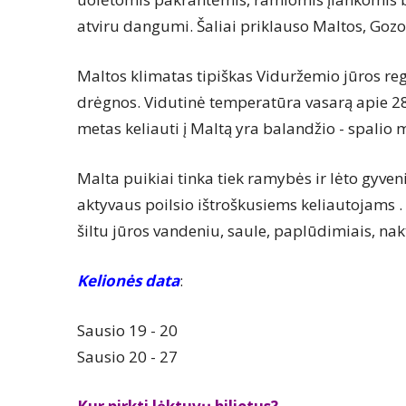
atviru dangumi. Šaliai priklauso Maltos, Gozo
Maltos klimatas tipiškas Viduržemio jūros regio
drėgnos. Vidutinė temperatūra vasarą apie 28
metas keliauti į Maltą yra balandžio - spalio 
Malta puikiai tinka tiek ramybės ir lėto gyve
aktyvaus poilsio ištroškusiems keliautojams . 
šiltu jūros vandeniu, saule, paplūdimiais, na
Kelionės data
:
Sausio 19 - 20
Sausio 20 - 27