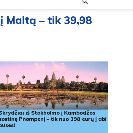
 į Maltą – tik 39,98
Skrydžiai iš Stokholmo į Kambodžos
sostinę Pnompenį – tik nuo 398 eurų į abi
puses!