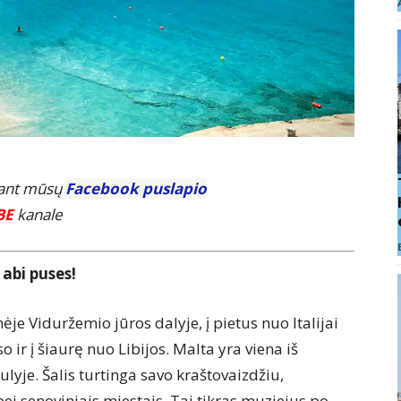
E ant mūsų
Facebook puslapio
BE
kanale
 abi puses!
ėje Viduržemio jūros dalyje, į pietus nuo Italijai
o ir į šiaurę nuo Libijos. Malta yra viena iš
lyje. Šalis turtinga savo kraštovaizdžiu,
i senoviniais miestais. Tai tikras muziejus po