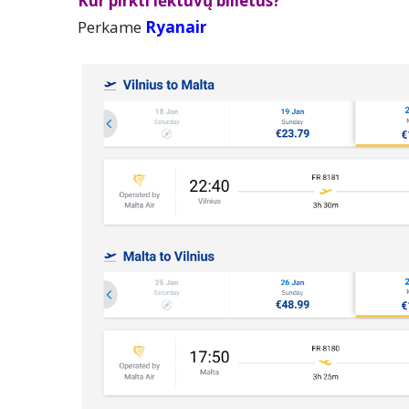
Kur pirkti lėktuvų bilietus?
Perkame
Ryanair