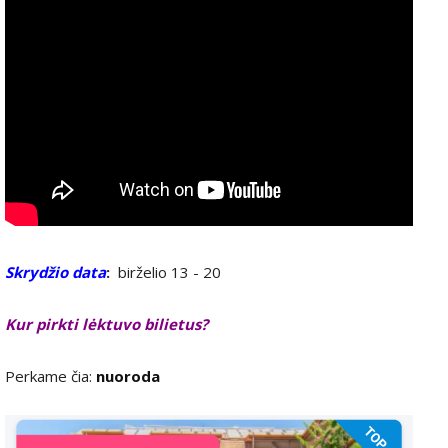
Skrydžio data
:
birželio 13 - 20
Kur pirkti lėktuvo bilietus?
Perkame čia:
nuoroda