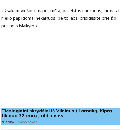
Užsakant viešbučius per mūsų pateiktas nuorodas, Jums tai
nieko papildomai nekainuos, be to labai prisidėsite prie šio
puslapio išlaikymo!
Tiesioginiai skrydžiai iš Vilniaus į Larnaką, Kiprą –
tik nuo 72 eurų į abi puses!
EUROPA
2026-08-09