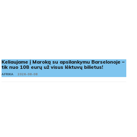
Keliaujame į Maroką su apsilankymu Barselonoje –
tik nuo 108 eurų už visus lėktuvų bilietus!
AFRIKA
2026-08-08