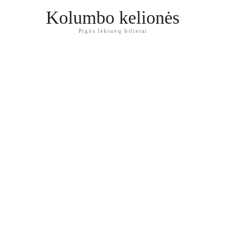
Kolumbo kelionės
Pigūs lėktuvų bilietai