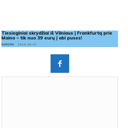
Tiesioginiai skrydžiai iš Vilniaus į Frankfurtą prie
Maino – tik nuo 39 eurų į abi puses!
EUROPA
2026-08-07