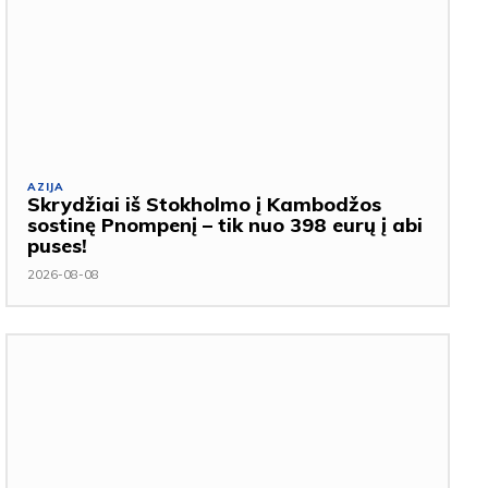
AZIJA
Skrydžiai iš Stokholmo į Kambodžos
sostinę Pnompenį – tik nuo 398 eurų į abi
puses!
2026-08-08