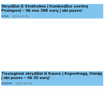
Skrydžiai iš Stokholmo į Kambodžos sostinę
Pnompenį – tik nuo 398 eurų į abi puses!
AZIJA
2026-08-08
Tiesioginiai skrydžiai iš Kauno į Kopenhagą, Daniją
į abi puses – tik 30 eurų!
EUROPA
2026-08-08