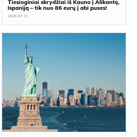
Tiesioginiai skrydžiai iš Kauno į Alikantę,
Ispaniją – tik nuo 86 eurų į abi puses!
2026-07-31