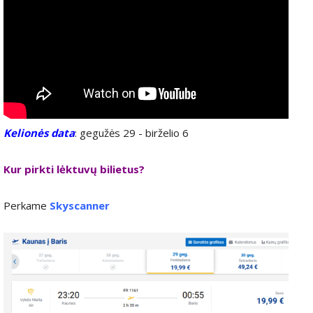
Kelionės data
: gegužės 29 - birželio 6
Kur pirkti lėktuvų bilietus?
Perkame
Skyscanner