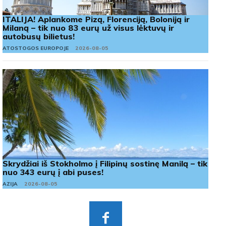
ITALIJA! Aplankome Pizą, Florenciją, Boloniją ir
Milaną – tik nuo 83 eurų už visus lėktuvų ir
autobusų bilietus!
ATOSTOGOS EUROPOJE
2026-08-05
Skrydžiai iš Stokholmo į Filipinų sostinę Manilą – tik
nuo 343 eurų į abi puses!
AZIJA
2026-08-05