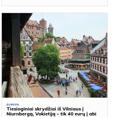
EUROPA
Tiesioginiai skrydžiai iš Vilniaus į
Niurnbergą, Vokietiją – tik 40 eurų į abi