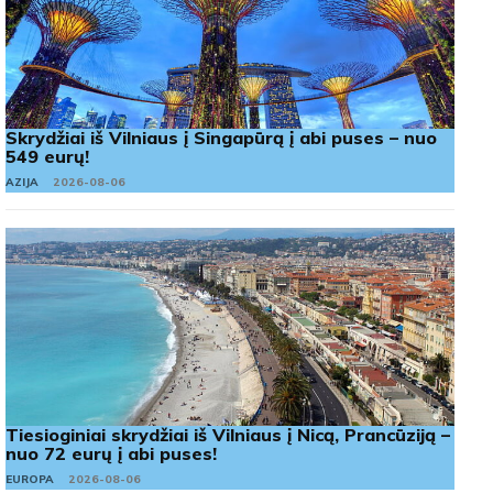
Skrydžiai iš Vilniaus į Singapūrą į abi puses – nuo
549 eurų!
AZIJA
2026-08-06
Tiesioginiai skrydžiai iš Vilniaus į Nicą, Prancūziją –
nuo 72 eurų į abi puses!
EUROPA
2026-08-06