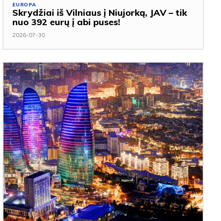
EUROPA
Skrydžiai iš Vilniaus į Niujorką, JAV – tik
nuo 392 eurų į abi puses!
2026-07-30