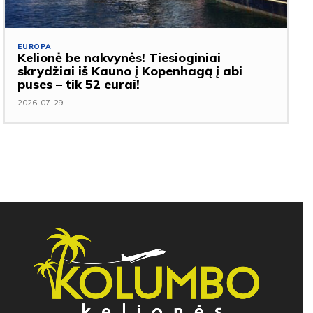
EUROPA
Kelionė be nakvynės! Tiesioginiai
skrydžiai iš Kauno į Kopenhagą į abi
puses – tik 52 eurai!
2026-07-29