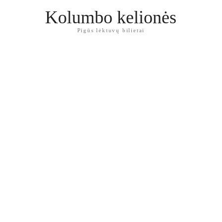
Kolumbo kelionės
Pigūs lėktuvų bilietai