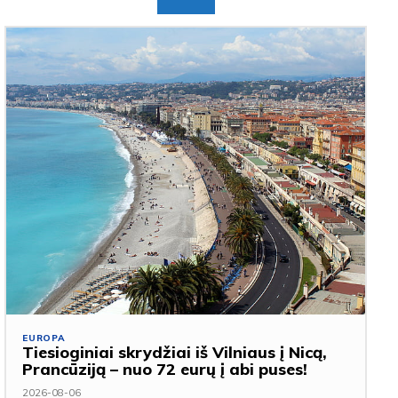
EUROPA
Tiesioginiai skrydžiai iš Vilniaus į Nicą,
Prancūziją – nuo 72 eurų į abi puses!
2026-08-06