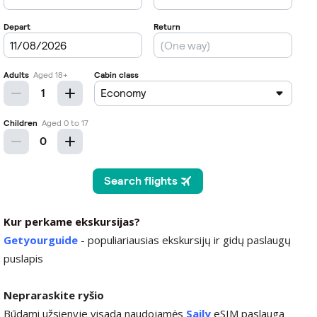
Kur perkame ekskursijas?
Getyourguide
- populiariausias ekskursijų ir gidų paslaugų
puslapis
Nepraraskite ryšio
Būdami užsienyje visada naudojamės
Saily
eSIM paslauga