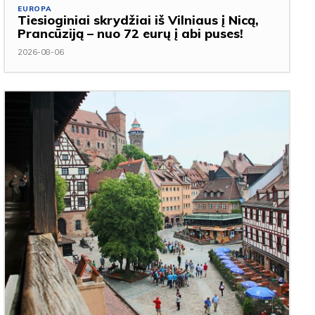
EUROPA
Tiesioginiai skrydžiai iš Vilniaus į Nicą,
Prancūziją – nuo 72 eurų į abi puses!
2026-08-06