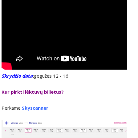
Skrydžio data
:
gegužės 12 - 16
Kur pirkti lėktuvų bilietus?
Perkame
Skyscanner