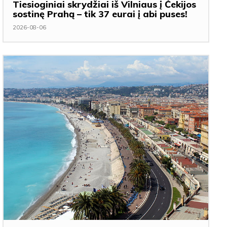
Tiesioginiai skrydžiai iš Vilniaus į Čekijos
sostinę Prahą – tik 37 eurai į abi puses!
2026-08-06