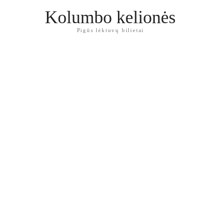
Kolumbo kelionės
Pigūs lėktuvų bilietai