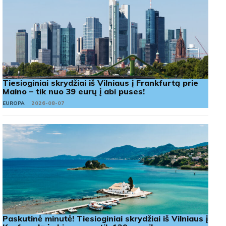
Tiesioginiai skrydžiai iš Vilniaus į Frankfurtą prie
Maino – tik nuo 39 eurų į abi puses!
EUROPA
2026-08-07
Paskutinė minutė! Tiesioginiai skrydžiai iš Vilniaus į