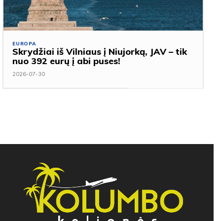
EUROPA
Skrydžiai iš Vilniaus į Niujorką, JAV – tik
nuo 392 eurų į abi puses!
2026-07-30