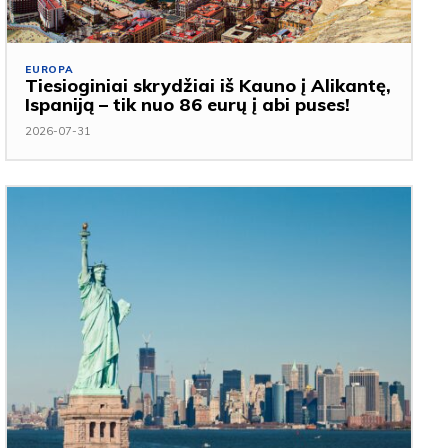
EUROPA
Tiesioginiai skrydžiai iš Kauno į Alikantę,
Ispaniją – tik nuo 86 eurų į abi puses!
2026-07-31