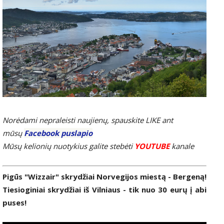
Norėdami nepraleisti naujienų, spauskite LIKE ant
mūsų
Facebook puslapio
Mūsų kelionių nuotykius galite stebėti
YOUTUBE
kanale
Pigūs "Wizzair" skrydžiai Norvegijos miestą - Bergeną!
Tiesioginiai skrydžiai iš Vilniaus - tik nuo 30 eurų į abi
puses!