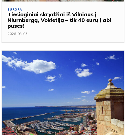
EUROPA
Tiesioginiai skrydžiai iš Vilniaus į
Niurnbergą, Vokietiją – tik 40 eurų į abi
puses!
2026-08-03