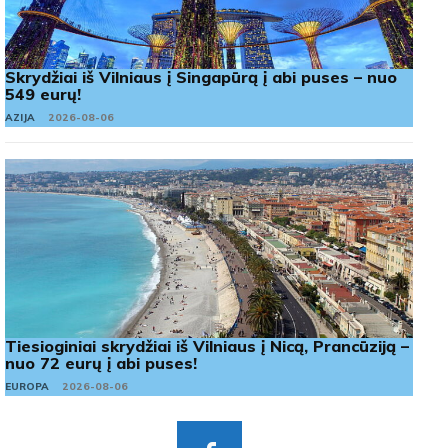
Skrydžiai iš Vilniaus į Singapūrą į abi puses – nuo
549 eurų!
AZIJA
2026-08-06
Tiesioginiai skrydžiai iš Vilniaus į Nicą, Prancūziją –
nuo 72 eurų į abi puses!
EUROPA
2026-08-06