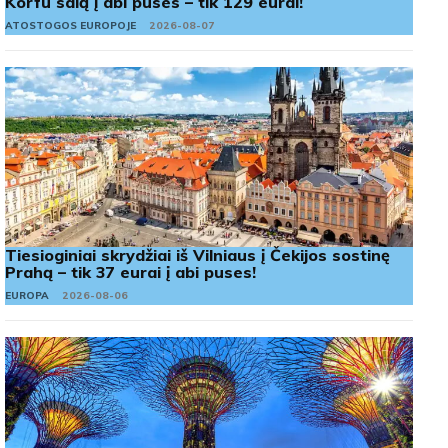
Korfu salą į abi puses – tik 129 eurai!
ATOSTOGOS EUROPOJE
2026-08-07
Tiesioginiai skrydžiai iš Vilniaus į Čekijos sostinę
Prahą – tik 37 eurai į abi puses!
EUROPA
2026-08-06