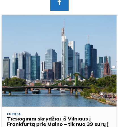
EUROPA
Tiesioginiai skrydžiai iš Vilniaus į
Frankfurtą prie Maino – tik nuo 39 eurų į