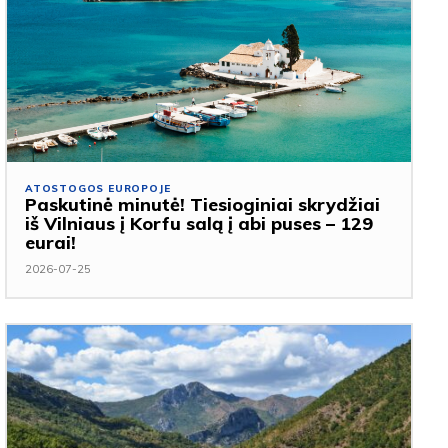
ATOSTOGOS EUROPOJE
Paskutinė minutė! Tiesioginiai skrydžiai
iš Vilniaus į Korfu salą į abi puses – 129
eurai!
2026-07-25