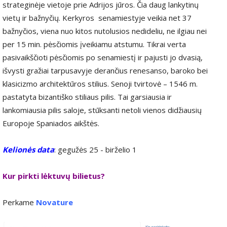
strateginėje vietoje prie Adrijos jūros. Čia daug lankytinų
vietų ir bažnyčių. Kerkyros senamiestyje veikia net 37
bažnyčios, viena nuo kitos nutolusios nedideliu, ne ilgiau nei
per 15 min. pėsčiomis įveikiamu atstumu. Tikrai verta
pasivaikščioti pėsčiomis po senamiestį ir pajusti jo dvasią,
išvysti gražiai tarpusavyje derančius renesanso, baroko bei
klasicizmo architektūros stilius. Senoji tvirtovė – 1546 m.
pastatyta bizantiško stiliaus pilis. Tai garsiausia ir
lankomiausia pilis saloje, stūksanti netoli vienos didžiausių
Europoje Spaniados aikštės.
Kelionės data
: gegužės 25 - birželio 1
Kur pirkti lėktuvų bilietus?
Perkame
Novature