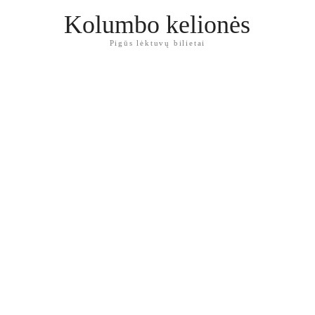
Kolumbo kelionės
Pigūs lėktuvų bilietai