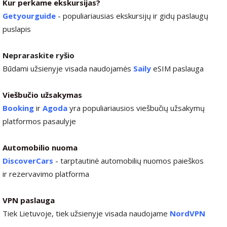
Kur perkame ekskursijas?
Getyourguide
- populiariausias ekskursijų ir gidų paslaugų
puslapis
Nepraraskite ryšio
Būdami užsienyje visada naudojamės
Saily
eSIM paslauga
Viešbučio užsakymas
Booking
ir
Agoda
yra populiariausios viešbučių užsakymų
platformos pasaulyje
Automobilio nuoma
DiscoverCars
-
tarptautinė automobilių nuomos paieškos
ir rezervavimo platforma
VPN paslauga
Tiek Lietuvoje, tiek užsienyje visada naudojame
NordVPN