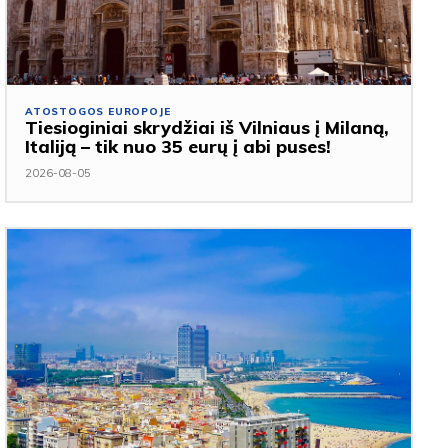
ATOSTOGOS EUROPOJE
Tiesioginiai skrydžiai iš Vilniaus į Milaną,
Italiją – tik nuo 35 eurų į abi puses!
2026-08-05