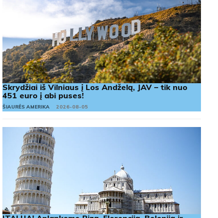
Skrydžiai iš Vilniaus į Los Andželą, JAV – tik nuo
451 euro į abi puses!
ŠIAURĖS AMERIKA
2026-08-05