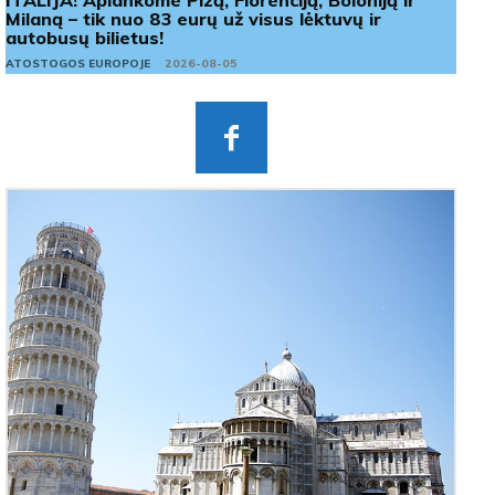
ITALIJA! Aplankome Pizą, Florenciją, Boloniją ir
Milaną – tik nuo 83 eurų už visus lėktuvų ir
autobusų bilietus!
ATOSTOGOS EUROPOJE
2026-08-05