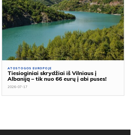
ATOSTOGOS EUROPOJE
Tiesioginiai skrydžiai iš Vilniaus į
Albaniją – tik nuo 66 eurų į abi puses!
2026-07-17