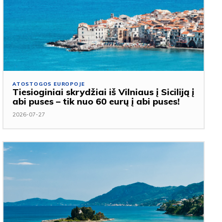
ATOSTOGOS EUROPOJE
Tiesioginiai skrydžiai iš Vilniaus į Siciliją į
abi puses – tik nuo 60 eurų į abi puses!
2026-07-27