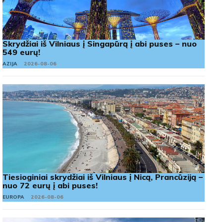
Skrydžiai iš Vilniaus į Singapūrą į abi puses – nuo
549 eurų!
AZIJA
2026-08-06
Tiesioginiai skrydžiai iš Vilniaus į Nicą, Prancūziją –
nuo 72 eurų į abi puses!
EUROPA
2026-08-06