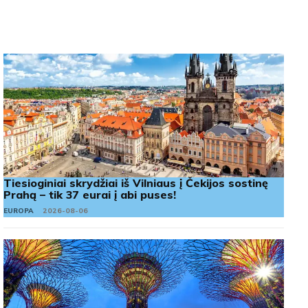
Tiesioginiai skrydžiai iš Vilniaus į Čekijos sostinę
Prahą – tik 37 eurai į abi puses!
EUROPA
2026-08-06