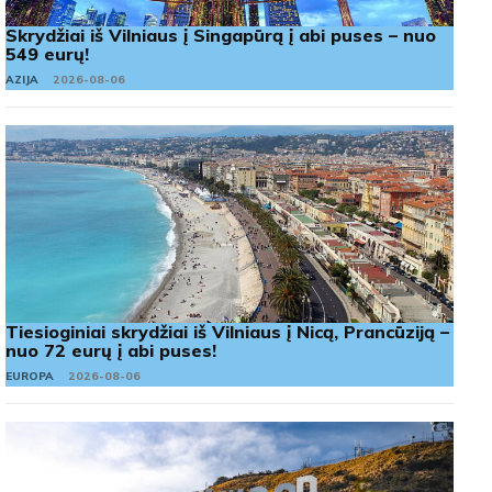
Skrydžiai iš Vilniaus į Singapūrą į abi puses – nuo
549 eurų!
AZIJA
2026-08-06
Tiesioginiai skrydžiai iš Vilniaus į Nicą, Prancūziją –
nuo 72 eurų į abi puses!
EUROPA
2026-08-06