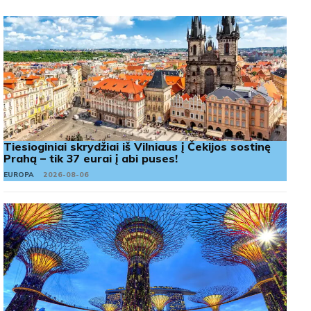
Tiesioginiai skrydžiai iš Vilniaus į Čekijos sostinę
Prahą – tik 37 eurai į abi puses!
EUROPA
2026-08-06