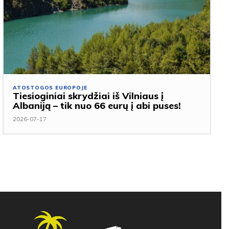
ATOSTOGOS EUROPOJE
Tiesioginiai skrydžiai iš Vilniaus į
Albaniją – tik nuo 66 eurų į abi puses!
2026-07-17