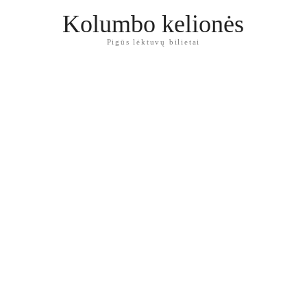
Kolumbo kelionės
Pigūs lėktuvų bilietai