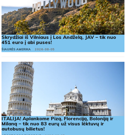
Skrydžiai iš Vilniaus į Los Andželą, JAV – tik nuo
451 euro į abi puses!
ŠIAURĖS AMERIKA
2026-08-05
ITALIJA! Aplankome Pizą, Florenciją, Boloniją ir
Milaną – tik nuo 83 eurų už visus lėktuvų ir
autobusų bilietus!