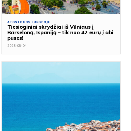
ATOSTOGOS EUROPOJE
Tiesioginiai skrydžiai iš Vilniaus į
Barseloną, Ispaniją – tik nuo 42 eurų į abi
puses!
2026-08-04