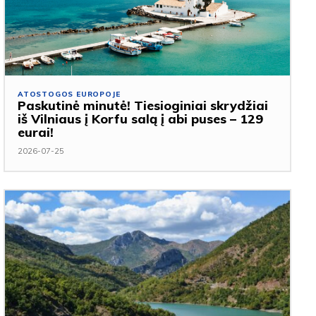
ATOSTOGOS EUROPOJE
Paskutinė minutė! Tiesioginiai skrydžiai
iš Vilniaus į Korfu salą į abi puses – 129
eurai!
2026-07-25