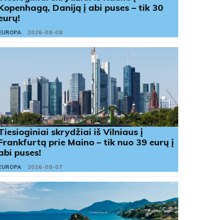
Kopenhagą, Daniją į abi puses – tik 30
eurų!
EUROPA
2026-08-08
Tiesioginiai skrydžiai iš Vilniaus į
Frankfurtą prie Maino – tik nuo 39 eurų į
abi puses!
EUROPA
2026-08-07