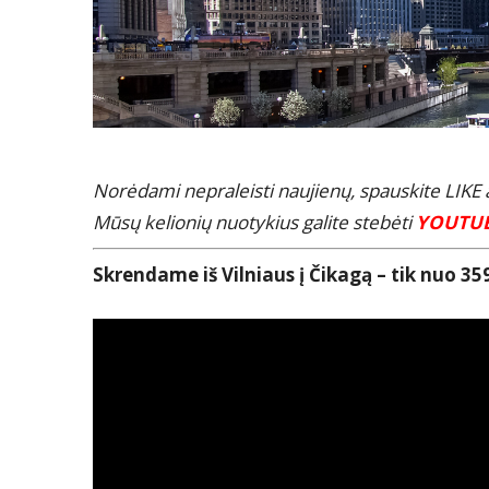
Norėdami nepraleisti naujienų, spauskite LIK
Mūsų kelionių nuotykius galite stebėti
YOUTU
Skrendame iš Vilniaus į Čikagą – tik nuo 359