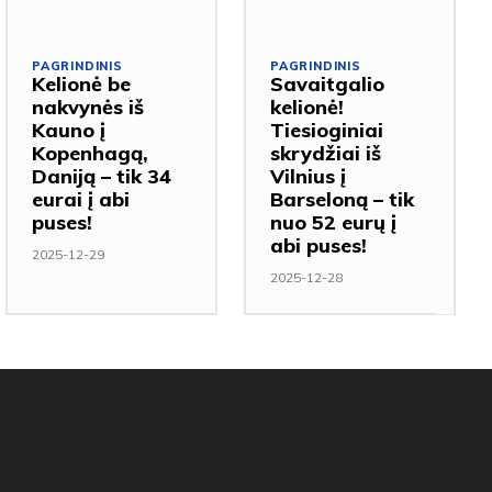
PAGRINDINIS
PAGRINDINIS
Kelionė be
Savaitgalio
nakvynės iš
kelionė!
Kauno į
Tiesioginiai
Kopenhagą,
skrydžiai iš
Daniją – tik 34
Vilnius į
eurai į abi
Barseloną – tik
puses!
nuo 52 eurų į
abi puses!
2025-12-29
2025-12-28