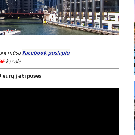
E ant mūsų
Facebook puslapio
BE
kanale
 eurų į abi puses!