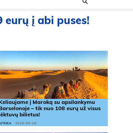
9 eurų į abi puses!
Keliaujame į Maroką su apsilankymu
Barselonoje – tik nuo 108 eurų už visus
lėktuvų bilietus!
AFRIKA
2026-08-08