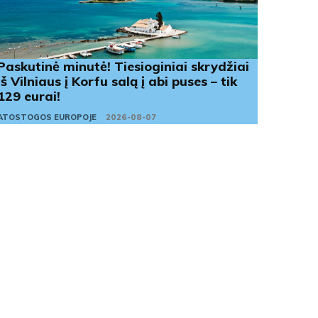
Paskutinė minutė! Tiesioginiai skrydžiai
iš Vilniaus į Korfu salą į abi puses – tik
129 eurai!
ATOSTOGOS EUROPOJE
2026-08-07