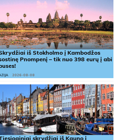
Skrydžiai iš Stokholmo į Kambodžos
sostinę Pnompenį – tik nuo 398 eurų į abi
puses!
AZIJA
2026-08-08
Tiesioginiai skrydžiai iš Kauno į