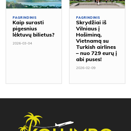
PAGRINDINIS
PAGRINDINIS
Kaip surasti
Skrydžiai iš
pigesnius
Vilniaus į
lėktuvų bilietus?
Hošiminą,
Vietnamą su
2026-03-04
Turkish airlines
– nuo 729 eurų į
abi puses!
2026-02-09