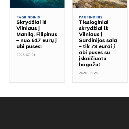
PAGRINDINIS
PAGRINDINIS
Skrydžiai iš
Tiesioginiai
Vilniaus į
skrydžiai iš
Manilą, Filipinus
Vilniaus į
– nuo 617 eurų į
Sardinijos salą
abi puses!
– tik 79 eurai į
abi puses su
2026-07-01
įskaičiuotu
bagažu!
2026-05-25