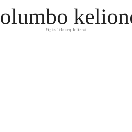
olumbo kelion
Pigūs lėktuvų bilietai