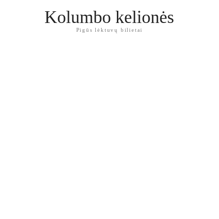
Kolumbo kelionės
Pigūs lėktuvų bilietai