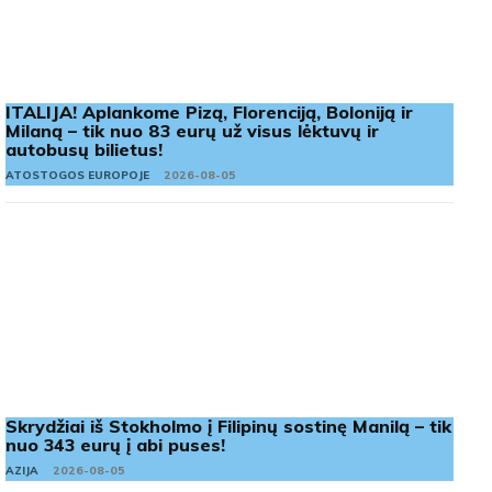
ITALIJA! Aplankome Pizą, Florenciją, Boloniją ir
Milaną – tik nuo 83 eurų už visus lėktuvų ir
autobusų bilietus!
ATOSTOGOS EUROPOJE
2026-08-05
Skrydžiai iš Stokholmo į Filipinų sostinę Manilą – tik
nuo 343 eurų į abi puses!
AZIJA
2026-08-05