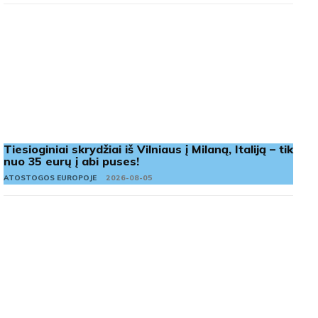
Tiesioginiai skrydžiai iš Vilniaus į Milaną, Italiją – tik
nuo 35 eurų į abi puses!
ATOSTOGOS EUROPOJE
2026-08-05