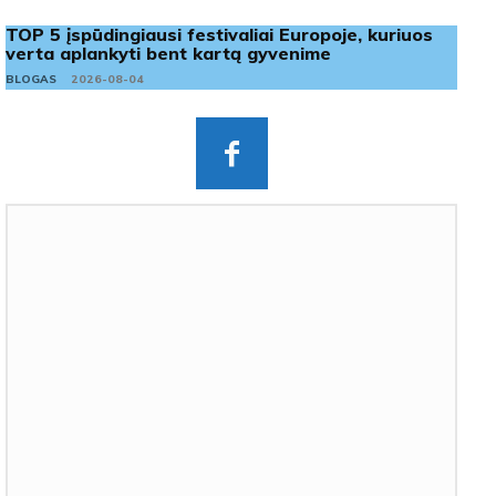
TOP 5 įspūdingiausi festivaliai Europoje, kuriuos
verta aplankyti bent kartą gyvenime
BLOGAS
2026-08-04