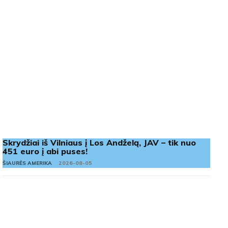
Skrydžiai iš Vilniaus į Los Andželą, JAV – tik nuo
451 euro į abi puses!
ŠIAURĖS AMERIKA
2026-08-05