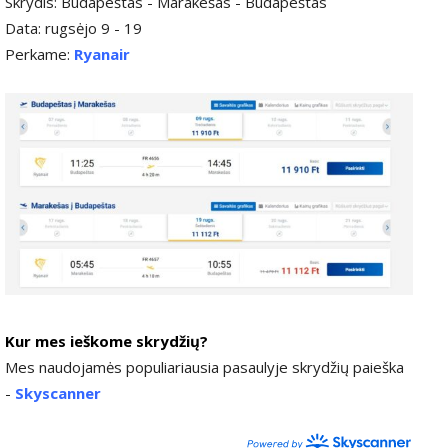
Skrydis: Budapeštas - Marakešas - Budapeštas
Data: rugsėjo 9 - 19
Perkame:
Ryanair
Kur mes ieškome skrydžių?
Mes naudojamės populiariausia pasaulyje skrydžių paieška
-
Skyscanner