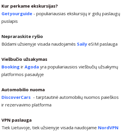
Kur perkame ekskursijas?
Getyourguide
- populiariausias ekskursijų ir gidų paslaugų
puslapis
Nepraraskite ryšio
Būdami užsienyje visada naudojamės
Saily
eSIM paslauga
Viešbučio užsakymas
Booking
ir
Agoda
yra populiariausios viešbučių užsakymų
platformos pasaulyje
Automobilio nuoma
DiscoverCars
-
tarptautinė automobilių nuomos paieškos
ir rezervavimo platforma
VPN paslauga
Tiek Lietuvoje, tiek užsienyje visada naudojame
NordVPN