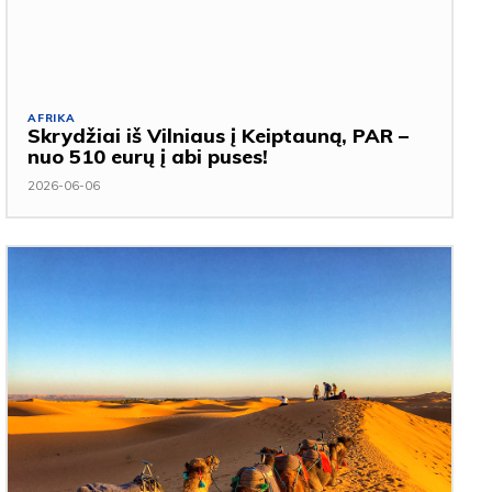
AFRIKA
Skrydžiai iš Vilniaus į Keiptauną, PAR –
nuo 510 eurų į abi puses!
2026-06-06