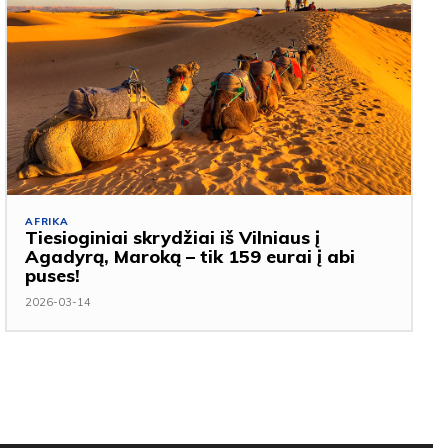
AFRIKA
Tiesioginiai skrydžiai iš Vilniaus į
Agadyrą, Maroką – tik 159 eurai į abi
puses!
2026-03-14