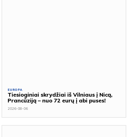
EUROPA
Tiesioginiai skrydžiai iš Vilniaus į Nicą,
Prancūziją – nuo 72 eurų į abi puses!
2026-08-06