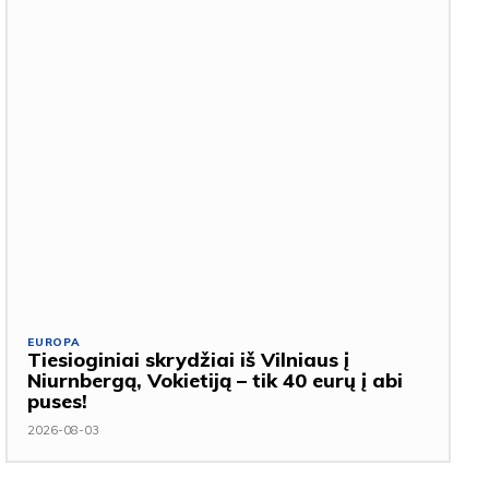
EUROPA
Tiesioginiai skrydžiai iš Vilniaus į
Niurnbergą, Vokietiją – tik 40 eurų į abi
puses!
2026-08-03