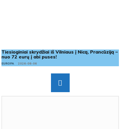
Tiesioginiai skrydžiai iš Vilniaus į Nicą, Prancūziją –
nuo 72 eurų į abi puses!
EUROPA
2026-08-06