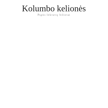
Kolumbo kelionės
Pigūs lėktuvų bilietai