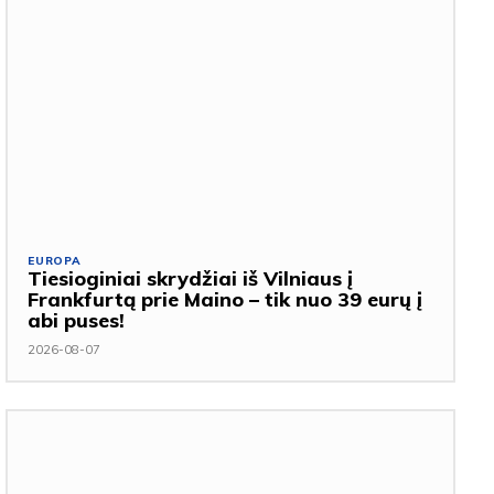
EUROPA
Tiesioginiai skrydžiai iš Vilniaus į
Frankfurtą prie Maino – tik nuo 39 eurų į
abi puses!
2026-08-07