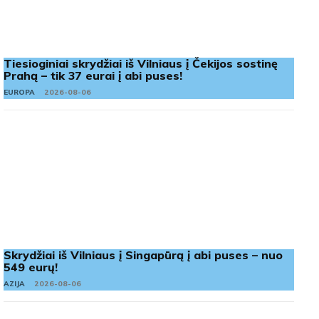
Tiesioginiai skrydžiai iš Vilniaus į Čekijos sostinę
Prahą – tik 37 eurai į abi puses!
EUROPA
2026-08-06
Skrydžiai iš Vilniaus į Singapūrą į abi puses – nuo
549 eurų!
AZIJA
2026-08-06