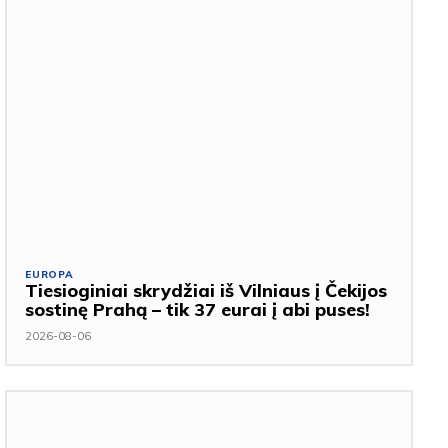
EUROPA
Tiesioginiai skrydžiai iš Vilniaus į Čekijos
sostinę Prahą – tik 37 eurai į abi puses!
2026-08-06