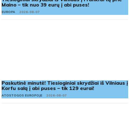
Maino – tik nuo 39 eurų į abi puses!
EUROPA
2026-08-07
Paskutinė minutė! Tiesioginiai skrydžiai iš Vilniaus į
Korfu salą į abi puses – tik 129 eurai!
ATOSTOGOS EUROPOJE
2026-08-07