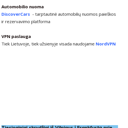
Automobilio nuoma
DiscoverCars
-
tarptautinė automobilių nuomos paieškos
ir rezervavimo platforma
VPN paslauga
Tiek Lietuvoje, tiek užsienyje visada naudojame
NordVPN
Tiesioginiai skrydžiai iš Vilniaus į Frankfurtą prie