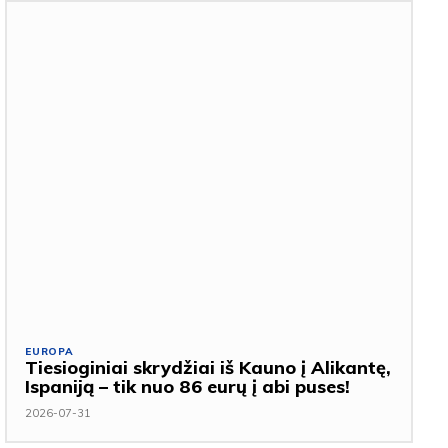
EUROPA
Tiesioginiai skrydžiai iš Kauno į Alikantę,
Ispaniją – tik nuo 86 eurų į abi puses!
2026-07-31