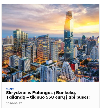
AZIJA
Skrydžiai iš Palangos į Bankoką,
Tailandą – tik nuo 558 eurų į abi puses!
2026-06-27