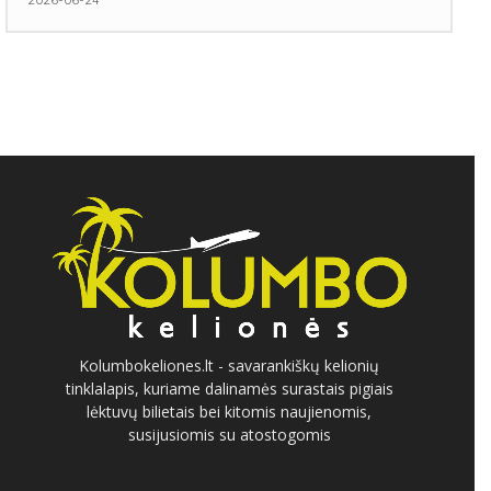
Kolumbokeliones.lt - savarankiškų kelionių
tinklalapis, kuriame dalinamės surastais pigiais
lėktuvų bilietais bei kitomis naujienomis,
susijusiomis su atostogomis