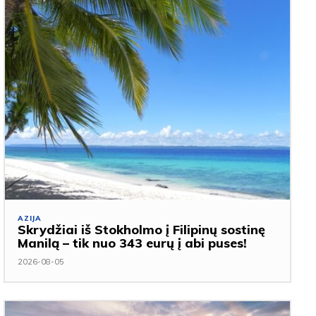
AZIJA
Skrydžiai iš Stokholmo į Filipinų sostinę
Manilą – tik nuo 343 eurų į abi puses!
2026-08-05