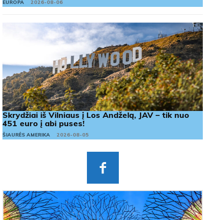
EUROPA
2026-08-06
Skrydžiai iš Vilniaus į Los Andželą, JAV – tik nuo
451 euro į abi puses!
ŠIAURĖS AMERIKA
2026-08-05