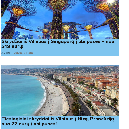
Skrydžiai iš Vilniaus į Singapūrą į abi puses – nuo
549 eurų!
AZIJA
2026-08-06
Tiesioginiai skrydžiai iš Vilniaus į Nicą, Prancūziją –
nuo 72 eurų į abi puses!