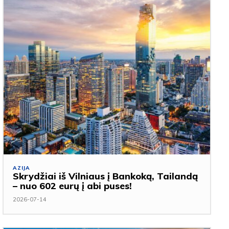
AZIJA
Skrydžiai iš Vilniaus į Bankoką, Tailandą
– nuo 602 eurų į abi puses!
2026-07-14