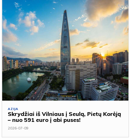
AZIJA
Skrydžiai iš Vilniaus į Seulą, Pietų Korėją
– nuo 591 euro į abi puses!
2026-07-09