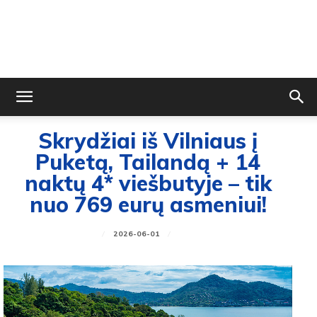
Skrydžiai iš Vilniaus į
Puketą, Tailandą + 14
naktų 4* viešbutyje – tik
nuo 769 eurų asmeniui!
2026-06-01