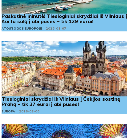
Paskutinė minutė! Tiesioginiai skrydžiai iš Vilniaus į
Korfu salą į abi puses – tik 129 eurai!
ATOSTOGOS EUROPOJE
2026-08-07
Tiesioginiai skrydžiai iš Vilniaus į Čekijos sostinę
Prahą – tik 37 eurai į abi puses!
EUROPA
2026-08-06