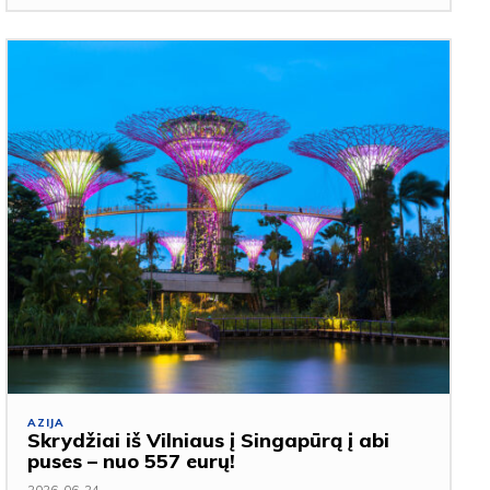
AZIJA
Skrydžiai iš Vilniaus į Singapūrą į abi
puses – nuo 557 eurų!
2026-06-24