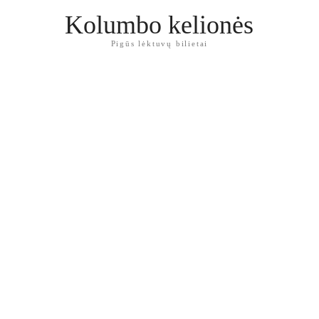
Kolumbo kelionės
Pigūs lėktuvų bilietai