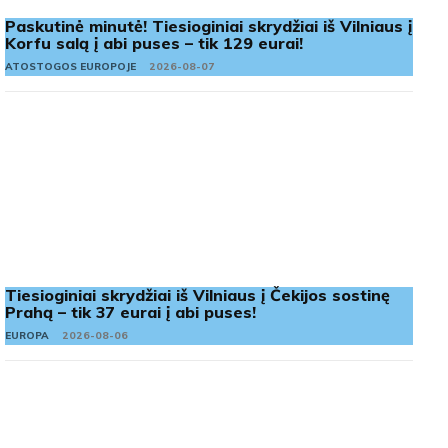
Paskutinė minutė! Tiesioginiai skrydžiai iš Vilniaus į
Korfu salą į abi puses – tik 129 eurai!
ATOSTOGOS EUROPOJE
2026-08-07
Tiesioginiai skrydžiai iš Vilniaus į Čekijos sostinę
Prahą – tik 37 eurai į abi puses!
EUROPA
2026-08-06