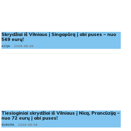
Skrydžiai iš Vilniaus į Singapūrą į abi puses – nuo
549 eurų!
AZIJA
2026-08-06
Tiesioginiai skrydžiai iš Vilniaus į Nicą, Prancūziją –
nuo 72 eurų į abi puses!
EUROPA
2026-08-06