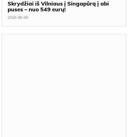
Skrydžiai iš Vilniaus į Singapūrą į abi
puses – nuo 549 eurų!
2026-08-06