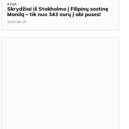
AZIJA
Skrydžiai iš Stokholmo į Filipinų sostinę
Manilą – tik nuo 343 eurų į abi puses!
2026-08-05