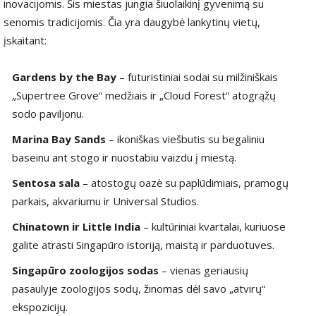
inovacijomis. Šis miestas jungia šiuolaikinį gyvenimą su
senomis tradicijomis. Čia yra daugybė lankytinų vietų,
įskaitant:
Gardens by the Bay
– futuristiniai sodai su milžiniškais
„Supertree Grove“ medžiais ir „Cloud Forest“ atogrąžų
sodo paviljonu.
Marina Bay Sands
– ikoniškas viešbutis su begaliniu
baseinu ant stogo ir nuostabiu vaizdu į miestą.
Sentosa sala
– atostogų oazė su paplūdimiais, pramogų
parkais, akvariumu ir Universal Studios.
Chinatown ir Little India
– kultūriniai kvartalai, kuriuose
galite atrasti Singapūro istoriją, maistą ir parduotuves.
Singapūro zoologijos sodas
– vienas geriausių
pasaulyje zoologijos sodų, žinomas dėl savo „atvirų“
ekspozicijų.