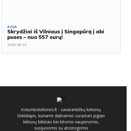
AZIJA
Skrydžiai iš Vilniaus į Singapūrą į abi
puses – nuo 557 eurų!
2026-06-24
Kolumbokeliones.lt - savarankiškų kelionių
tinklalapis, kuriame dalinamės surastais pigiais
lėktuvų bilietais bei kitomis naujienomis,
susijusiomis su atostogomis