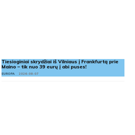
Tiesioginiai skrydžiai iš Vilniaus į Frankfurtą prie
Maino – tik nuo 39 eurų į abi puses!
EUROPA
2026-08-07