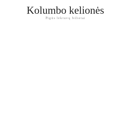
Kolumbo kelionės
Pigūs lėktuvų bilietai