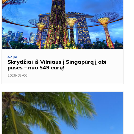
AZIJA
Skrydžiai iš Vilniaus į Singapūrą į abi
puses – nuo 549 eurų!
2026-08-06