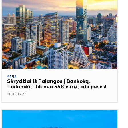
AZIJA
Skrydžiai iš Palangos į Bankoką,
Tailandą – tik nuo 558 eurų į abi puses!
2026-06-27