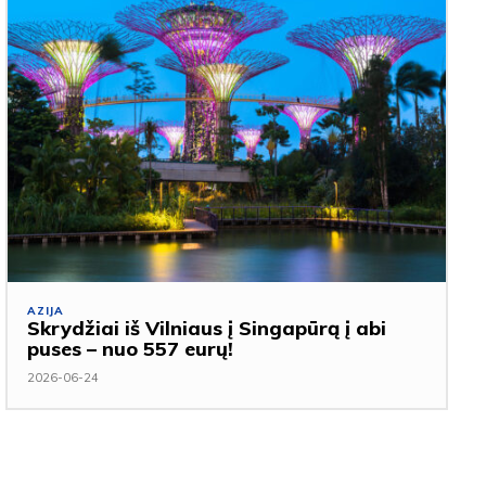
AZIJA
Skrydžiai iš Vilniaus į Singapūrą į abi
puses – nuo 557 eurų!
2026-06-24