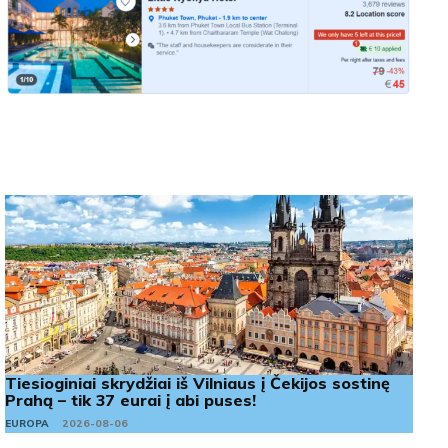
Tiesioginiai skrydžiai iš Vilniaus į Čekijos sostinę
Prahą – tik 37 eurai į abi puses!
EUROPA
2026-08-06