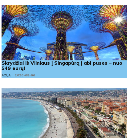
Skrydžiai iš Vilniaus į Singapūrą į abi puses – nuo
549 eurų!
AZIJA
2026-08-06