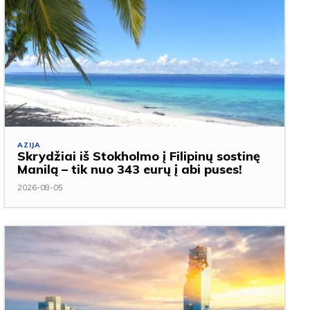
AZIJA
Skrydžiai iš Stokholmo į Filipinų sostinę
Manilą – tik nuo 343 eurų į abi puses!
2026-08-05