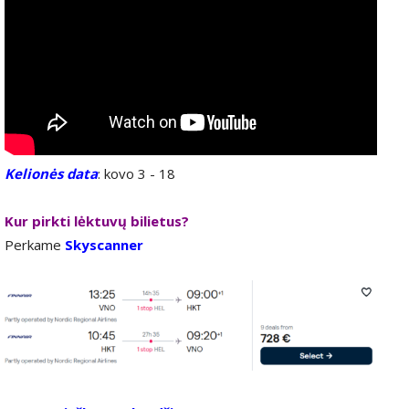
Kelionės data
: kovo 3 - 18
Kur pirkti lėktuvų bilietus?
Perkame
Skyscanner