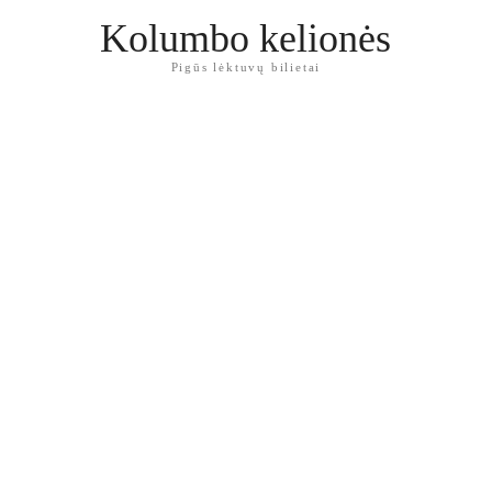
Kolumbo kelionės
Pigūs lėktuvų bilietai