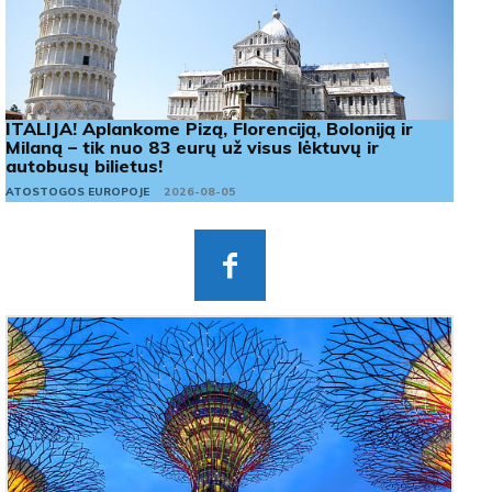
ITALIJA! Aplankome Pizą, Florenciją, Boloniją ir
Milaną – tik nuo 83 eurų už visus lėktuvų ir
autobusų bilietus!
ATOSTOGOS EUROPOJE
2026-08-05