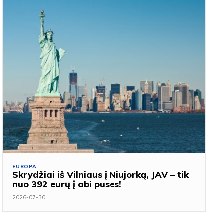
EUROPA
Skrydžiai iš Vilniaus į Niujorką, JAV – tik
nuo 392 eurų į abi puses!
2026-07-30