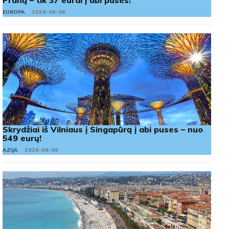
Prahą – tik 37 eurai į abi puses!
EUROPA
2026-08-06
Skrydžiai iš Vilniaus į Singapūrą į abi puses – nuo
549 eurų!
AZIJA
2026-08-06