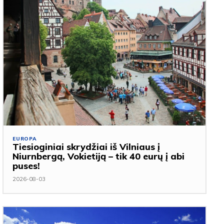
EUROPA
Tiesioginiai skrydžiai iš Vilniaus į
Niurnbergą, Vokietiją – tik 40 eurų į abi
puses!
2026-08-03