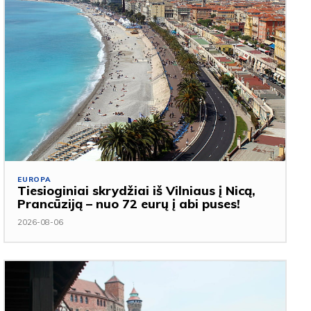
EUROPA
Tiesioginiai skrydžiai iš Vilniaus į Nicą,
Prancūziją – nuo 72 eurų į abi puses!
2026-08-06