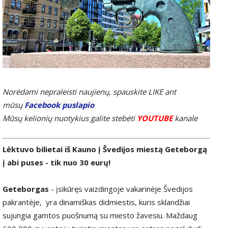
Norėdami nepraleisti naujienų, spauskite LIKE ant
mūsų
Facebook puslapio
Mūsų kelionių nuotykius galite stebėti
YOUTUBE
kanale
Lėktuvo bilietai iš Kauno į Švedijos miestą Geteborgą
į abi puses - tik nuo 30 eurų!
Geteborgas
- įsikūręs vaizdingoje vakarinėje Švedijos
pakrantėje, yra dinamiškas didmiestis, kuris sklandžiai
sujungia gamtos puošnumą su miesto žavesiu. Maždaug