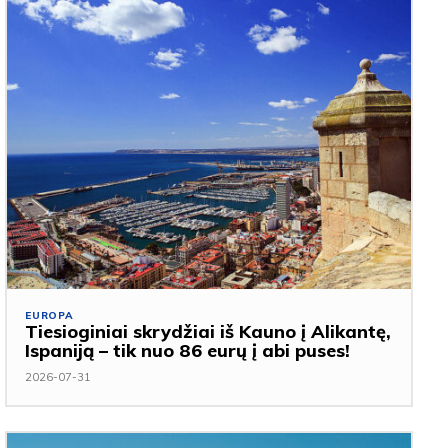
EUROPA
Tiesioginiai skrydžiai iš Kauno į Alikantę,
Ispaniją – tik nuo 86 eurų į abi puses!
2026-07-31