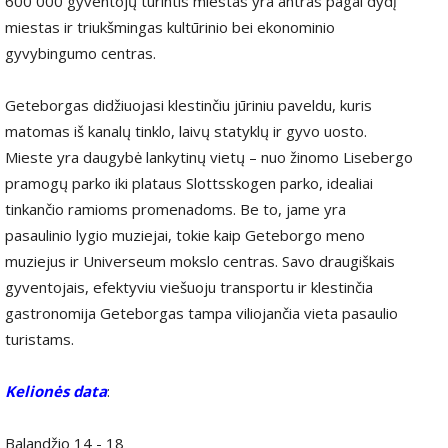
600 000 gyventojų turintis miestas yra antras pagal dydį
miestas ir triukšmingas kultūrinio bei ekonominio
gyvybingumo centras.
Geteborgas didžiuojasi klestinčiu jūriniu paveldu, kuris
matomas iš kanalų tinklo, laivų statyklų ir gyvo uosto.
Mieste yra daugybė lankytinų vietų – nuo ​​žinomo Lisebergo
pramogų parko iki plataus Slottsskogen parko, idealiai
tinkančio ramioms promenadoms. Be to, jame yra
pasaulinio lygio muziejai, tokie kaip Geteborgo meno
muziejus ir Universeum mokslo centras. Savo draugiškais
gyventojais, efektyviu viešuoju transportu ir klestinčia
gastronomija Geteborgas tampa viliojančia vieta pasaulio
turistams.
Kelionės data
:
Balandžio 14 - 18