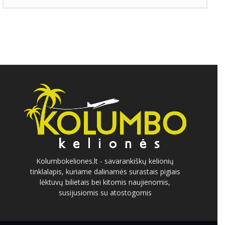
Kolumbokeliones.lt - savarankiškų kelionių
tinklalapis, kuriame dalinamės surastais pigiais
lėktuvų bilietais bei kitomis naujienomis,
susijusiomis su atostogomis