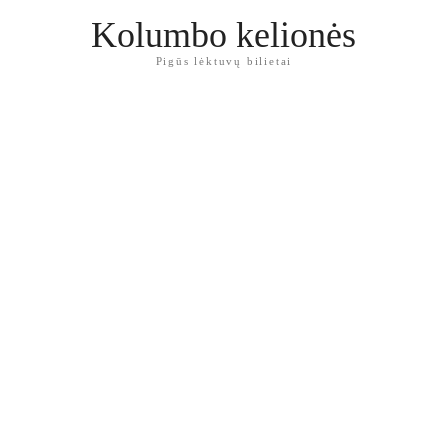
Kolumbo kelionės
Pigūs lėktuvų bilietai