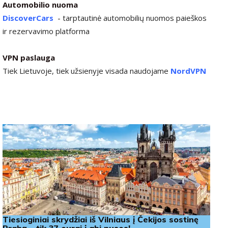
Automobilio nuoma
DiscoverCars
-
tarptautinė automobilių nuomos paieškos
ir rezervavimo platforma
VPN paslauga
Tiek Lietuvoje, tiek užsienyje visada naudojame
NordVPN
Tiesioginiai skrydžiai iš Vilniaus į Čekijos sostinę