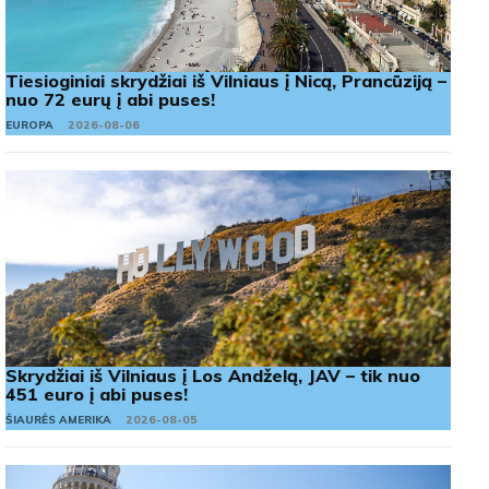
Tiesioginiai skrydžiai iš Vilniaus į Nicą, Prancūziją –
nuo 72 eurų į abi puses!
EUROPA
2026-08-06
Skrydžiai iš Vilniaus į Los Andželą, JAV – tik nuo
451 euro į abi puses!
ŠIAURĖS AMERIKA
2026-08-05