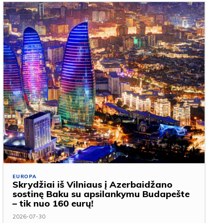
EUROPA
Skrydžiai iš Vilniaus į Azerbaidžano
sostinę Baku su apsilankymu Budapešte
– tik nuo 160 eurų!
2026-07-30