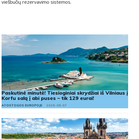
viešbučių rezervavimo sistemos.
Paskutinė minutė! Tiesioginiai skrydžiai iš Vilniaus į
Korfu salą į abi puses – tik 129 eurai!
ATOSTOGOS EUROPOJE
2026-08-07