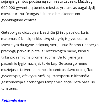
sujungia gamtos puošnumą su miesto žavesiu. Maždaug
600 000 gyventojų turintis miestas yra antras pagal dydį
miestas ir triukšmingas kultūrinio bei ekonominio
gyvybingumo centras.
Geteborgas didžiuojasi klestinčiu jūriniu paveldu, kuris
matomas iš kanalų tinklo, laivų statyklų ir gyvo uosto.
Mieste yra daugybė lankytinų vietų – nuo ​​žinomo Lisebergo
pramogų parko iki plataus Slottsskogen parko, idealiai
tinkančio ramioms promenadoms. Be to, jame yra
pasaulinio lygio muziejai, tokie kaip Geteborgo meno
muziejus ir Universeum mokslo centras. Savo draugiškais
gyventojais, efektyviu viešuoju transportu ir klestinčia
gastronomija Geteborgas tampa viliojančia vieta pasaulio
turistams.
Kelionės data
: