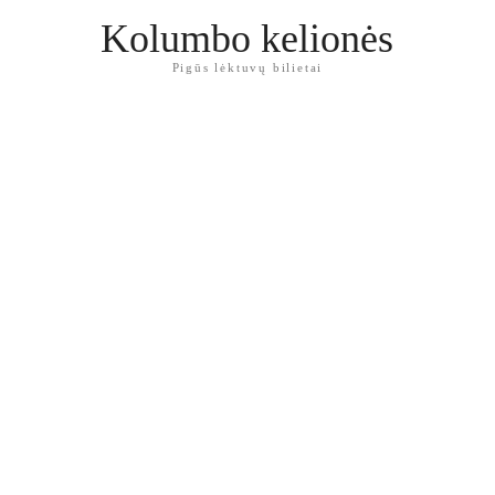
Kolumbo kelionės
Pigūs lėktuvų bilietai