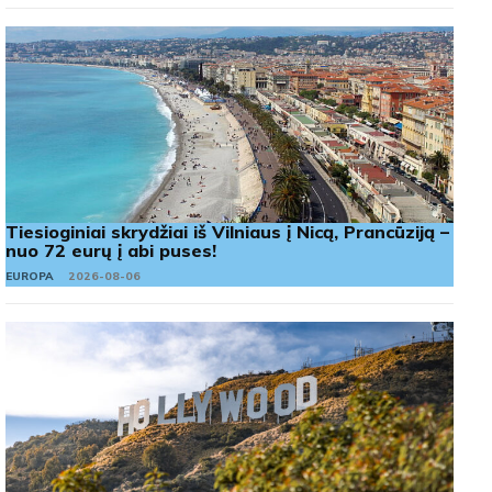
Tiesioginiai skrydžiai iš Vilniaus į Nicą, Prancūziją –
nuo 72 eurų į abi puses!
EUROPA
2026-08-06