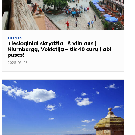
EUROPA
Tiesioginiai skrydžiai iš Vilniaus į
Niurnbergą, Vokietiją – tik 40 eurų į abi
puses!
2026-08-03