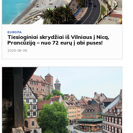
EUROPA
Tiesioginiai skrydžiai iš Vilniaus į Nicą,
Prancūziją – nuo 72 eurų į abi puses!
2026-08-06