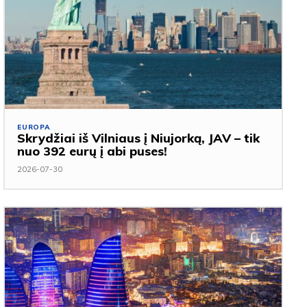
EUROPA
Skrydžiai iš Vilniaus į Niujorką, JAV – tik
nuo 392 eurų į abi puses!
2026-07-30