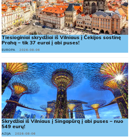
Tiesioginiai skrydžiai iš Vilniaus į Čekijos sostinę
Prahą – tik 37 eurai į abi puses!
EUROPA
2026-08-06
Skrydžiai iš Vilniaus į Singapūrą į abi puses – nuo
549 eurų!
AZIJA
2026-08-06