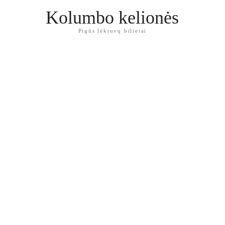
Kolumbo kelionės
Pigūs lėktuvų bilietai