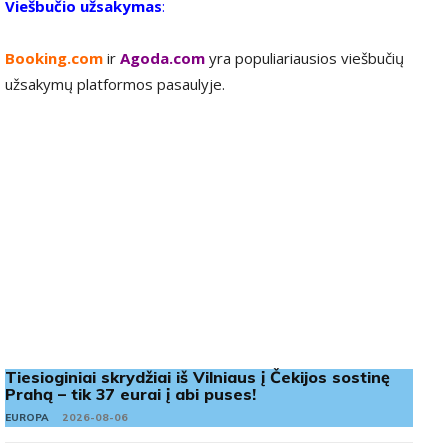
Viešbučio užsakymas
:
Booking.com
ir
Agoda.com
yra populiariausios viešbučių
užsakymų platformos pasaulyje.
Tiesioginiai skrydžiai iš Vilniaus į Čekijos sostinę
Prahą – tik 37 eurai į abi puses!
EUROPA
2026-08-06