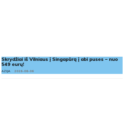
Skrydžiai iš Vilniaus į Singapūrą į abi puses – nuo
549 eurų!
AZIJA
2026-08-06