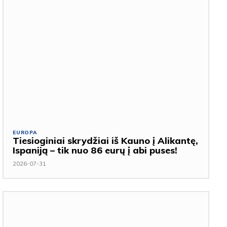
EUROPA
Tiesioginiai skrydžiai iš Kauno į Alikantę,
Ispaniją – tik nuo 86 eurų į abi puses!
2026-07-31