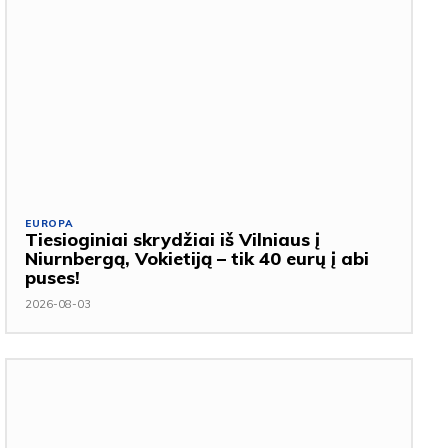
EUROPA
Tiesioginiai skrydžiai iš Vilniaus į
Niurnbergą, Vokietiją – tik 40 eurų į abi
puses!
2026-08-03