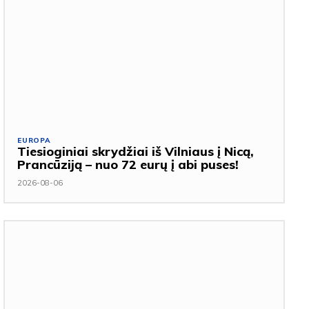
EUROPA
Tiesioginiai skrydžiai iš Vilniaus į Nicą,
Prancūziją – nuo 72 eurų į abi puses!
2026-08-06