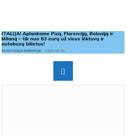
ITALIJA! Aplankome Pizą, Florenciją, Boloniją ir
Milaną – tik nuo 83 eurų už visus lėktuvų ir
autobusų bilietus!
ATOSTOGOS EUROPOJE
2026-08-05