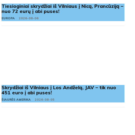
Tiesioginiai skrydžiai iš Vilniaus į Nicą, Prancūziją –
nuo 72 eurų į abi puses!
EUROPA
2026-08-06
Skrydžiai iš Vilniaus į Los Andželą, JAV – tik nuo
451 euro į abi puses!
ŠIAURĖS AMERIKA
2026-08-05