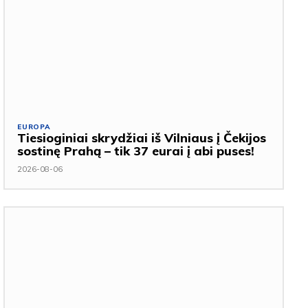
EUROPA
Tiesioginiai skrydžiai iš Vilniaus į Čekijos
sostinę Prahą – tik 37 eurai į abi puses!
2026-08-06