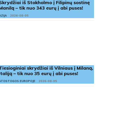
Skrydžiai iš Stokholmo į Filipinų sostinę
Manilą – tik nuo 343 eurų į abi puses!
AZIJA
2026-08-05
Tiesioginiai skrydžiai iš Vilniaus į Milaną,
Italiją – tik nuo 35 eurų į abi puses!
ATOSTOGOS EUROPOJE
2026-08-05