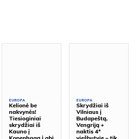
EUROPA
EUROPA
Kelionė be
Skrydžiai iš
nakvynės!
Vilniaus į
Tiesioginiai
Budapeštą,
skrydžiai iš
Vengriją +
Kauno į
naktis 4*
Kopenhagą į abi
viešbutyje – tik