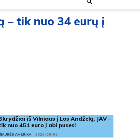
ą – tik nuo 34 eurų į
Skrydžiai iš Vilniaus į Los Andželą, JAV –
tik nuo 451 euro į abi puses!
ŠIAURĖS AMERIKA
2026-08-05