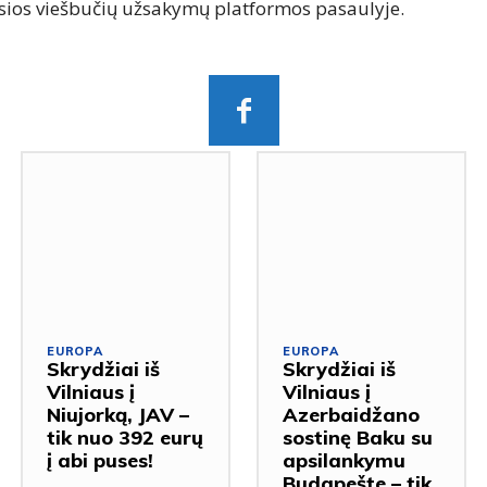
sios viešbučių užsakymų platformos pasaulyje.
EUROPA
EUROPA
Skrydžiai iš
Skrydžiai iš
Vilniaus į
Vilniaus į
Niujorką, JAV –
Azerbaidžano
tik nuo 392 eurų
sostinę Baku su
į abi puses!
apsilankymu
Budapešte – tik