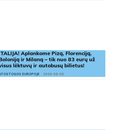
ITALIJA! Aplankome Pizą, Florenciją,
Boloniją ir Milaną – tik nuo 83 eurų už
visus lėktuvų ir autobusų bilietus!
ATOSTOGOS EUROPOJE
2026-08-05