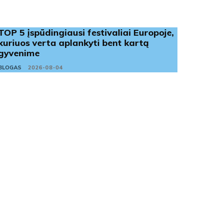
TOP 5 įspūdingiausi festivaliai Europoje,
kuriuos verta aplankyti bent kartą
gyvenime
BLOGAS
2026-08-04