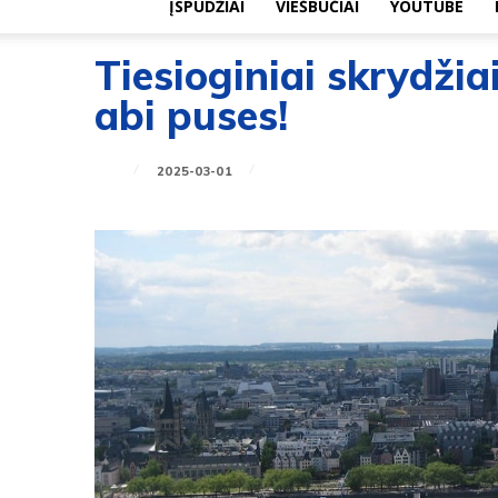
ĮSPŪDŽIAI
VIEŠBUČIAI
YOUTUBE
Tiesioginiai skrydžiai
abi puses!
2025-03-01