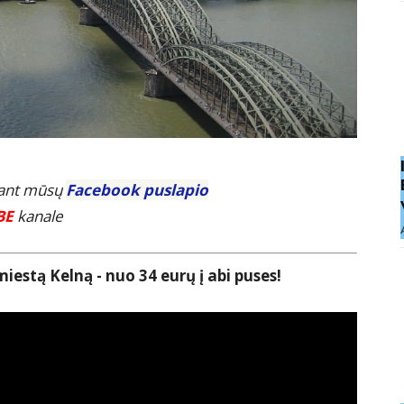
E ant mūsų
Facebook puslapio
BE
kanale
miestą Kelną - nuo 34 eurų į abi puses!