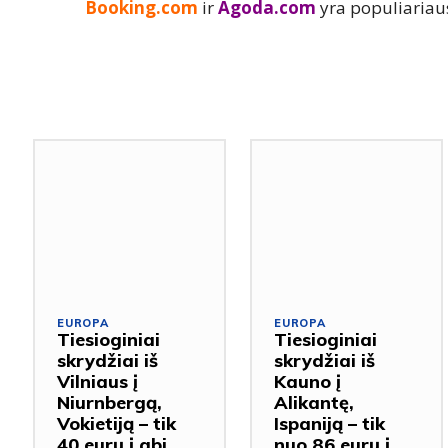
Booking.com
ir
Agoda.com
yra populiariau
EUROPA
EUROPA
Tiesioginiai
Tiesioginiai
skrydžiai iš
skrydžiai iš
Vilniaus į
Kauno į
Niurnbergą,
Alikantę,
Vokietiją – tik
Ispaniją – tik
40 eurų į abi
nuo 86 eurų į