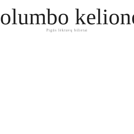
olumbo kelion
Pigūs lėktuvų bilietai