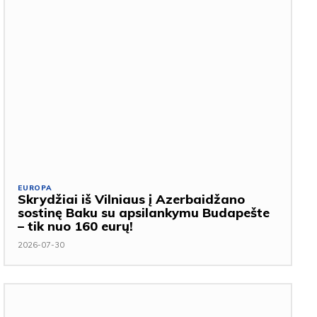
EUROPA
Skrydžiai iš Vilniaus į Azerbaidžano
sostinę Baku su apsilankymu Budapešte
– tik nuo 160 eurų!
2026-07-30