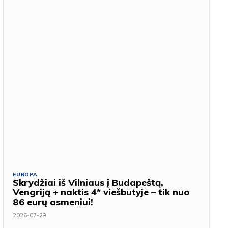
EUROPA
Skrydžiai iš Vilniaus į Budapeštą,
Vengriją + naktis 4* viešbutyje – tik nuo
86 eurų asmeniui!
2026-07-29