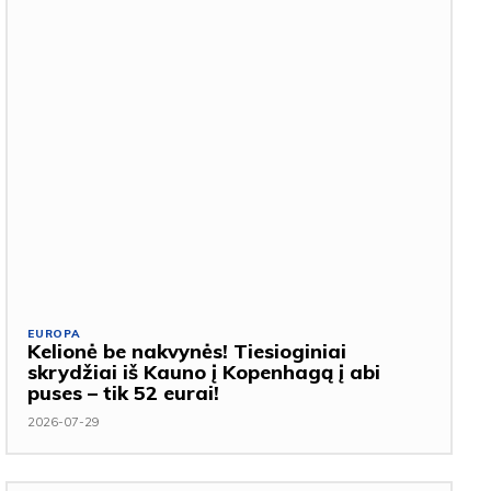
EUROPA
Kelionė be nakvynės! Tiesioginiai
skrydžiai iš Kauno į Kopenhagą į abi
puses – tik 52 eurai!
2026-07-29