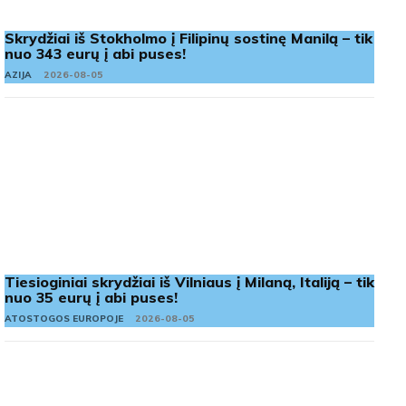
Skrydžiai iš Stokholmo į Filipinų sostinę Manilą – tik
nuo 343 eurų į abi puses!
AZIJA
2026-08-05
Tiesioginiai skrydžiai iš Vilniaus į Milaną, Italiją – tik
nuo 35 eurų į abi puses!
ATOSTOGOS EUROPOJE
2026-08-05