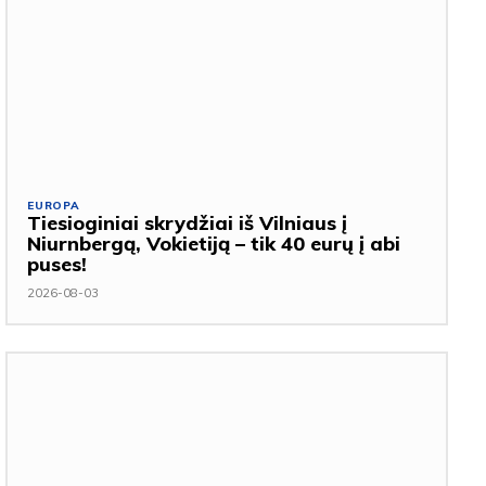
EUROPA
Tiesioginiai skrydžiai iš Vilniaus į
Niurnbergą, Vokietiją – tik 40 eurų į abi
puses!
2026-08-03