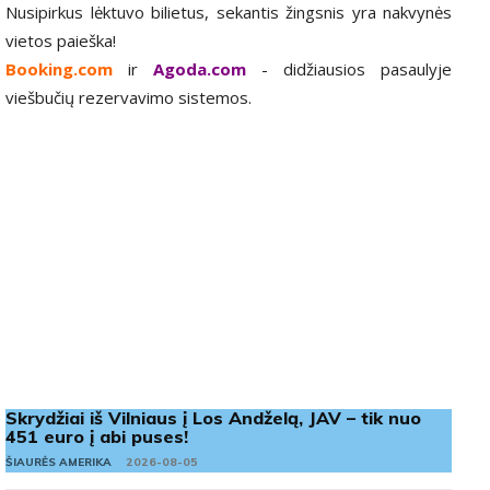
Nusipirkus lėktuvo bilietus, sekantis žingsnis yra nakvynės
vietos paieška!
Booking.com
ir
Agoda.com
- didžiausios pasaulyje
viešbučių rezervavimo sistemos.
Skrydžiai iš Vilniaus į Los Andželą, JAV – tik nuo
451 euro į abi puses!
ŠIAURĖS AMERIKA
2026-08-05