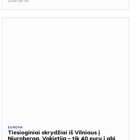
2026-08-06
EUROPA
Tiesioginiai skrydžiai iš Vilniaus į
Niurnbergą, Vokietiją – tik 40 eurų į abi