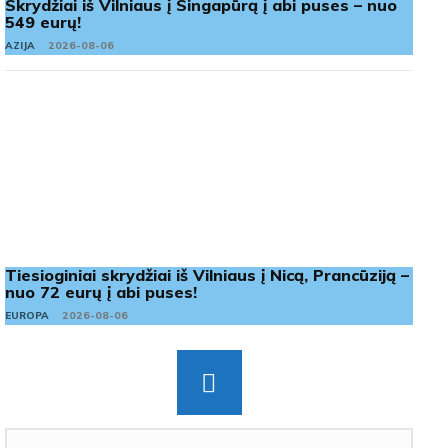
Skrydžiai iš Vilniaus į Singapūrą į abi puses – nuo
549 eurų!
AZIJA
2026-08-06
Tiesioginiai skrydžiai iš Vilniaus į Nicą, Prancūziją –
nuo 72 eurų į abi puses!
EUROPA
2026-08-06