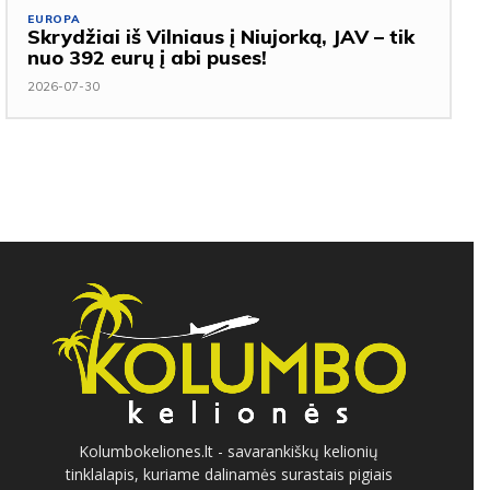
EUROPA
Skrydžiai iš Vilniaus į Niujorką, JAV – tik
nuo 392 eurų į abi puses!
2026-07-30
Kolumbokeliones.lt - savarankiškų kelionių
tinklalapis, kuriame dalinamės surastais pigiais