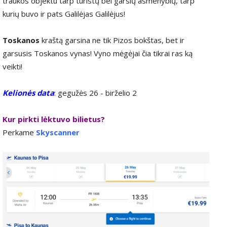
traukos objektu tarp turistų bei garsių asmenybių, tarp
kurių buvo ir pats Galilėjas Galilėjus!
Toskanos
kraštą garsina ne tik Pizos bokštas, bet ir
garsusis Toskanos vynas! Vyno mėgėjai čia tikrai ras ką
veikti!
Kelionės data
: gegužės 26 - birželio 2
Kur pirkti lėktuvo bilietus?
Perkame
Skyscanner