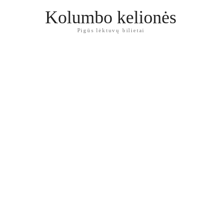
Kolumbo kelionės
Pigūs lėktuvų bilietai