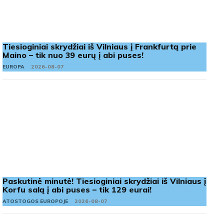
Tiesioginiai skrydžiai iš Vilniaus į Frankfurtą prie
Maino – tik nuo 39 eurų į abi puses!
EUROPA
2026-08-07
Paskutinė minutė! Tiesioginiai skrydžiai iš Vilniaus į
Korfu salą į abi puses – tik 129 eurai!
ATOSTOGOS EUROPOJE
2026-08-07