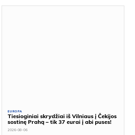
EUROPA
Tiesioginiai skrydžiai iš Vilniaus į Čekijos
sostinę Prahą – tik 37 eurai į abi puses!
2026-08-06