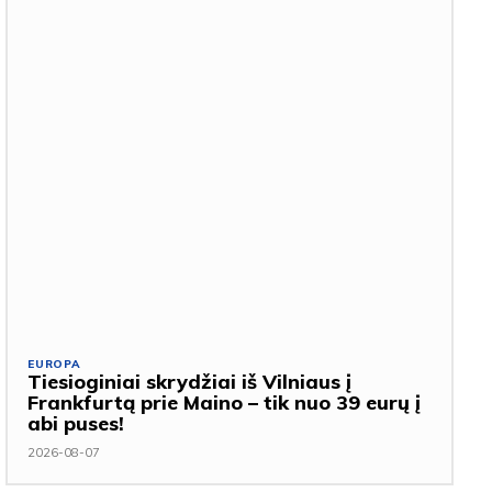
EUROPA
Tiesioginiai skrydžiai iš Vilniaus į
Frankfurtą prie Maino – tik nuo 39 eurų į
abi puses!
2026-08-07