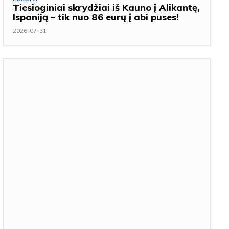
Tiesioginiai skrydžiai iš Kauno į Alikantę,
Ispaniją – tik nuo 86 eurų į abi puses!
2026-07-31