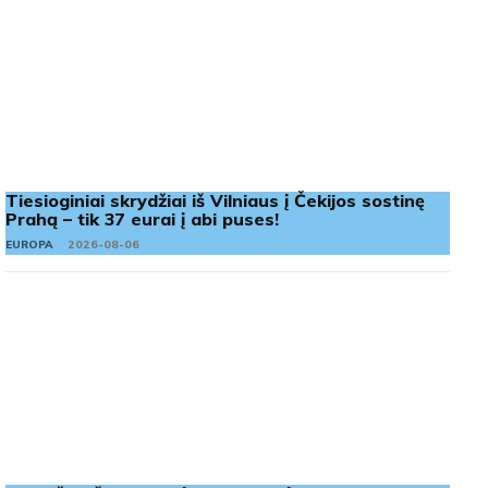
Tiesioginiai skrydžiai iš Vilniaus į Čekijos sostinę
Prahą – tik 37 eurai į abi puses!
EUROPA
2026-08-06