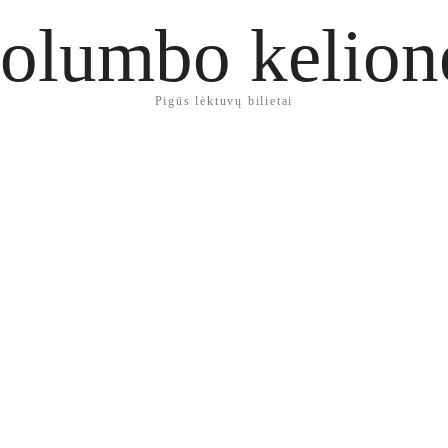
olumbo kelion
Pigūs lėktuvų bilietai