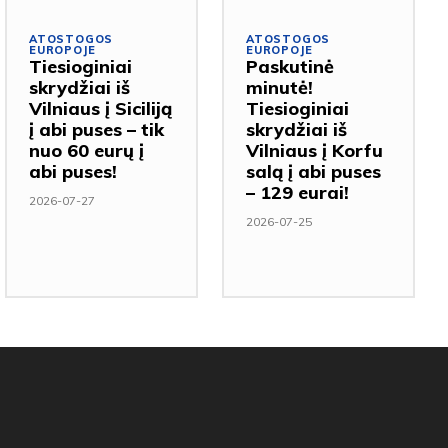
ATOSTOGOS
ATOSTOGOS
EUROPOJE
EUROPOJE
Tiesioginiai
Paskutinė
skrydžiai iš
minutė!
Vilniaus į Siciliją
Tiesioginiai
į abi puses – tik
skrydžiai iš
nuo 60 eurų į
Vilniaus į Korfu
abi puses!
salą į abi puses
– 129 eurai!
2026-07-27
2026-07-25