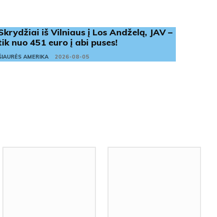
Skrydžiai iš Vilniaus į Los Andželą, JAV –
tik nuo 451 euro į abi puses!
ŠIAURĖS AMERIKA
2026-08-05