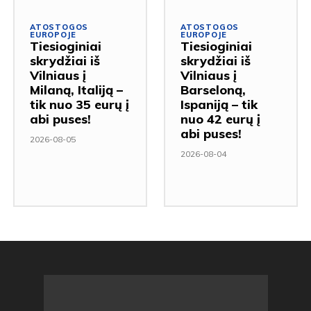
ATOSTOGOS
ATOSTOGOS
EUROPOJE
EUROPOJE
Tiesioginiai
Tiesioginiai
skrydžiai iš
skrydžiai iš
Vilniaus į
Vilniaus į
Milaną, Italiją –
Barseloną,
tik nuo 35 eurų į
Ispaniją – tik
abi puses!
nuo 42 eurų į
abi puses!
2026-08-05
2026-08-04