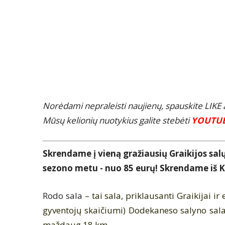
Norėdami nepraleisti naujienų, spauskite LIK
Mūsų kelionių nuotykius galite stebėti
YOUTU
Skrendame į vieną gražiausių Graikijos salų 
sezono metu - nuo 85 eurų! Skrendame iš 
Rodo sala
– tai sala, priklausanti
Graikijai
ir 
gyventojų skaičiumi)
Dodekaneso salyno
sala
maždaug 18 km.