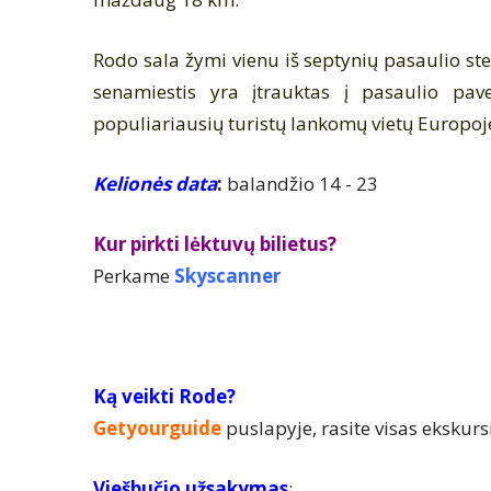
Rodo sala žymi vienu iš
septynių pasaulio st
senamiestis yra įtrauktas į
pasaulio pav
populiariausių turistų lankomų vietų
Europoj
Kelionės data
:
balandžio 14 - 23
Kur pirkti lėktuvų bilietus?
Perkame
Skyscanner
Ką veikti Rode?
Getyourguide
puslapyje, rasite visas ekskurs
Viešbučio užsakymas
: