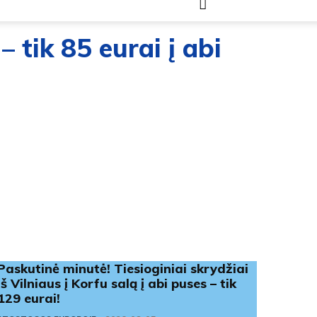
– tik 85 eurai į abi
Paskutinė minutė! Tiesioginiai skrydžiai
iš Vilniaus į Korfu salą į abi puses – tik
129 eurai!