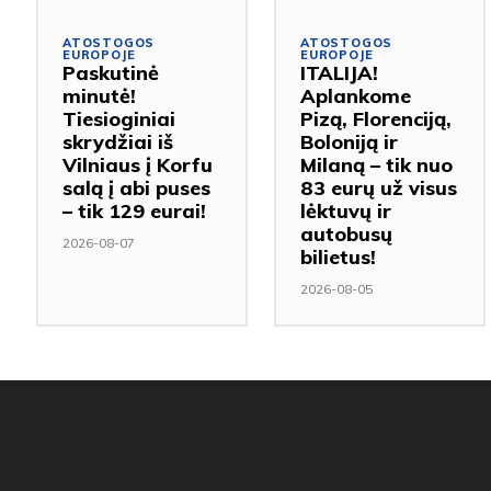
ATOSTOGOS
ATOSTOGOS
EUROPOJE
EUROPOJE
Paskutinė
ITALIJA!
minutė!
Aplankome
Tiesioginiai
Pizą, Florenciją,
skrydžiai iš
Boloniją ir
Vilniaus į Korfu
Milaną – tik nuo
salą į abi puses
83 eurų už visus
– tik 129 eurai!
lėktuvų ir
autobusų
2026-08-07
bilietus!
2026-08-05