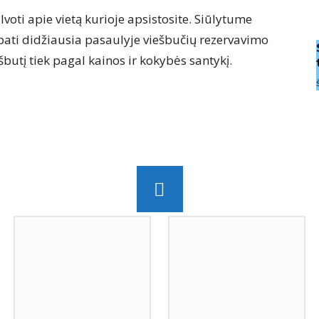
voti apie vietą kurioje apsistosite. Siūlytume
pati didžiausia pasaulyje viešbučių rezervavimo
ešbutį tiek pagal kainos ir kokybės santykį.