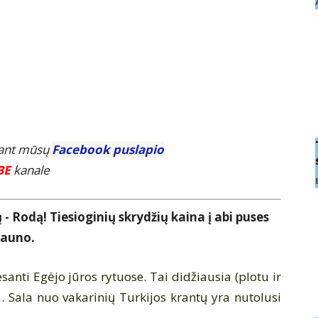
E ant mūsų
Facebook puslapio
BE
kanale
- Rodą! Tiesioginių skrydžių kaina į abi puses
Kauno.
esanti
Egėjo jūros
rytuose. Tai didžiausia (plotu ir
. Sala nuo vakarinių
Turkijos
krantų yra nutolusi