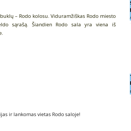
ebuklų
–
Rodo kolosu
.
Viduramžiškas
Rodo miesto
eldo sąrašą
. Šiandien Rodo sala yra viena iš
e
.
ijas ir lankomas vietas Rodo saloje!