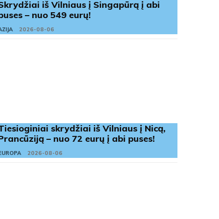
Skrydžiai iš Vilniaus į Singapūrą į abi
puses – nuo 549 eurų!
AZIJA
2026-08-06
Tiesioginiai skrydžiai iš Vilniaus į Nicą,
Prancūziją – nuo 72 eurų į abi puses!
EUROPA
2026-08-06