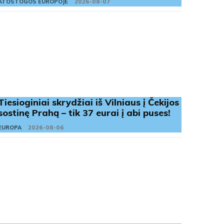
ATOSTOGOS EUROPOJE
2026-08-07
Tiesioginiai skrydžiai iš Vilniaus į Čekijos
sostinę Prahą – tik 37 eurai į abi puses!
EUROPA
2026-08-06