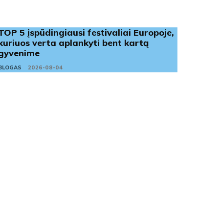
TOP 5 įspūdingiausi festivaliai Europoje,
kuriuos verta aplankyti bent kartą
gyvenime
BLOGAS
2026-08-04