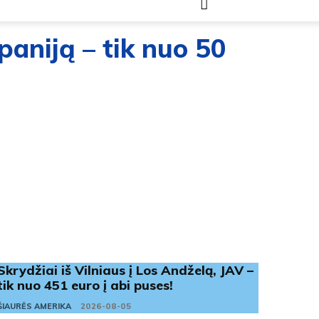
spaniją – tik nuo 50
Skrydžiai iš Vilniaus į Los Andželą, JAV –
tik nuo 451 euro į abi puses!
ŠIAURĖS AMERIKA
2026-08-05