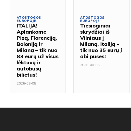
ATOSTOGOS
ATOSTOGOS
EUROPOJE
EUROPOJE
ITALIJA!
Tiesioginiai
Aplankome
skrydžiai iš
Pizą, Florenciją,
Vilniaus į
Boloniją ir
Milaną, Italiją –
Milaną – tik nuo
tik nuo 35 eurų į
83 eurų už visus
abi puses!
lėktuvų ir
2026-08-05
autobusų
bilietus!
2026-08-05