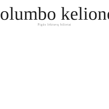
olumbo kelion
Pigūs lėktuvų bilietai