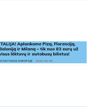
ITALIJA! Aplankome Pizą, Florenciją,
Boloniją ir Milaną – tik nuo 83 eurų už
visus lėktuvų ir autobusų bilietus!
ATOSTOGOS EUROPOJE
2026-08-05