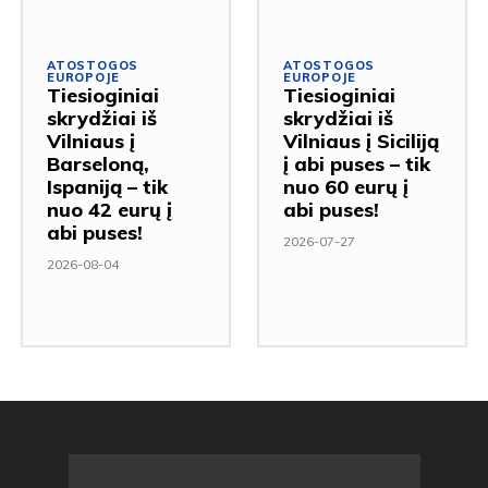
ATOSTOGOS
ATOSTOGOS
EUROPOJE
EUROPOJE
Tiesioginiai
Tiesioginiai
skrydžiai iš
skrydžiai iš
Vilniaus į
Vilniaus į Siciliją
Barseloną,
į abi puses – tik
Ispaniją – tik
nuo 60 eurų į
nuo 42 eurų į
abi puses!
abi puses!
2026-07-27
2026-08-04