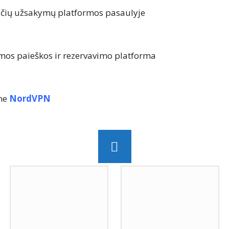
učių užsakymų platformos pasaulyje
mos paieškos ir rezervavimo platforma
ame
NordVPN