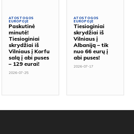
ATOSTOGOS
ATOSTOGOS
EUROPOJE
EUROPOJE
Paskutinė
Tiesioginiai
minutė!
skrydžiai iš
Tiesioginiai
Vilniaus į
skrydžiai iš
Albaniją – tik
Vilniaus į Korfu
nuo 66 eurų į
salą į abi puses
abi puses!
– 129 eurai!
2026-07-17
2026-07-25