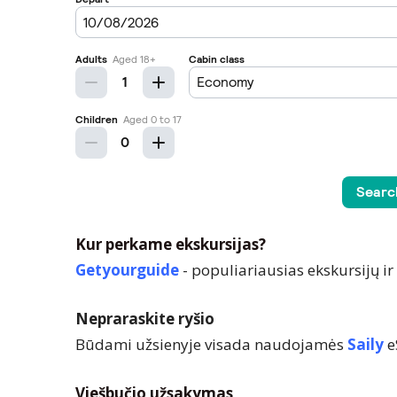
Kur perkame ekskursijas?
Getyourguide
- populiariausias ekskursijų i
Nepraraskite ryšio
Būdami užsienyje visada naudojamės
Saily
e
Viešbučio užsakymas