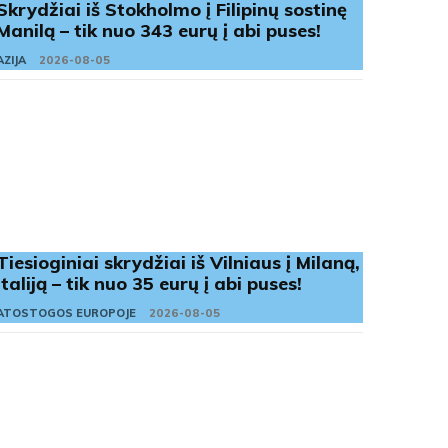
Skrydžiai iš Stokholmo į Filipinų sostinę
Manilą – tik nuo 343 eurų į abi puses!
AZIJA
2026-08-05
Tiesioginiai skrydžiai iš Vilniaus į Milaną,
Italiją – tik nuo 35 eurų į abi puses!
ATOSTOGOS EUROPOJE
2026-08-05