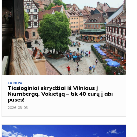
EUROPA
Tiesioginiai skrydžiai iš Vilniaus į
Niurnbergą, Vokietiją – tik 40 eurų į abi
puses!
2026-08-03