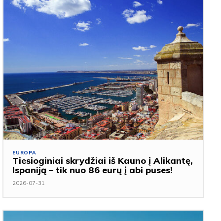
EUROPA
Tiesioginiai skrydžiai iš Kauno į Alikantę,
Ispaniją – tik nuo 86 eurų į abi puses!
2026-07-31