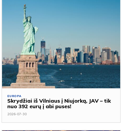
EUROPA
Skrydžiai iš Vilniaus į Niujorką, JAV – tik
nuo 392 eurų į abi puses!
2026-07-30