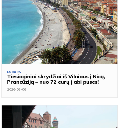
EUROPA
Tiesioginiai skrydžiai iš Vilniaus į Nicą,
Prancūziją – nuo 72 eurų į abi puses!
2026-08-06