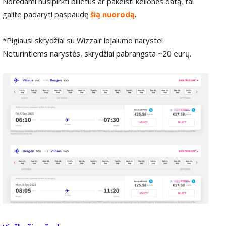
Norėdami nusipirkti bilietus ar pakeisti kelionės datą, tai
galite padaryti paspaudę
šią nuorodą
.
*Pigiausi skrydžiai su Wizzair lojalumo naryste!
Neturintiems narystės, skrydžiai pabrangsta ~20 eurų.