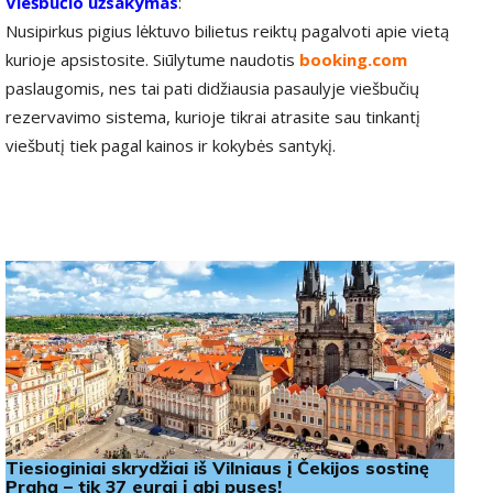
Viešbučio užsakymas
:
Nusipirkus pigius lėktuvo bilietus reiktų pagalvoti apie vietą
kurioje apsistosite. Siūlytume naudotis
booking.com
paslaugomis, nes tai pati didžiausia pasaulyje viešbučių
rezervavimo sistema, kurioje tikrai atrasite sau tinkantį
viešbutį tiek pagal kainos ir kokybės santykį.
Tiesioginiai skrydžiai iš Vilniaus į Čekijos sostinę
Prahą – tik 37 eurai į abi puses!