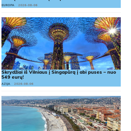
EUROPA
2026-08-06
Skrydžiai iš Vilniaus į Singapūrą į abi puses – nuo
549 eurų!
AZIJA
2026-08-06