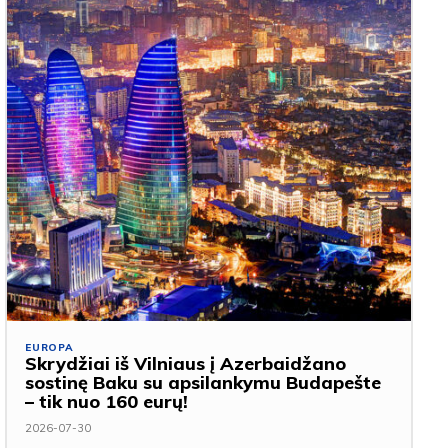
EUROPA
Skrydžiai iš Vilniaus į Azerbaidžano
sostinę Baku su apsilankymu Budapešte
– tik nuo 160 eurų!
2026-07-30