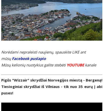
Norėdami nepraleisti naujienų, spauskite LIKE ant
mūsų
Facebook puslapio
Mūsų kelionių nuotykius galite stebėti
YOUTUBE
kanale
Pigūs "Wizzair" skrydžiai Norvegijos miestą - Bergeną!
Tiesioginiai skrydžiai iš Vilniaus - tik nuo 35 eurų į abi
puses!