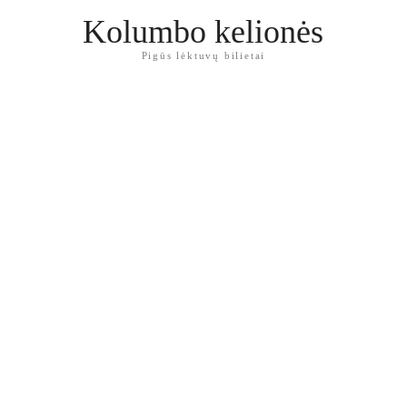
Kolumbo kelionės
Pigūs lėktuvų bilietai