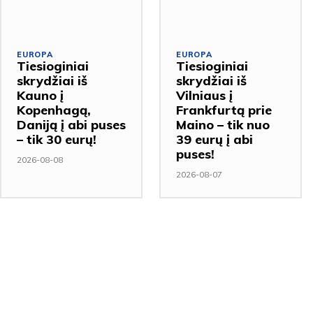
EUROPA
EUROPA
Tiesioginiai
Tiesioginiai
skrydžiai iš
skrydžiai iš
Kauno į
Vilniaus į
Kopenhagą,
Frankfurtą prie
Daniją į abi puses
Maino – tik nuo
– tik 30 eurų!
39 eurų į abi
puses!
2026-08-08
2026-08-07