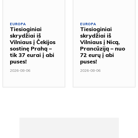
EUROPA
EUROPA
Tiesioginiai
Tiesioginiai
skrydžiai iš
skrydžiai iš
Vilniaus į Čekijos
Vilniaus į Nicą,
sostinę Prahą –
Prancūziją – nuo
tik 37 eurai į abi
72 eurų į abi
puses!
puses!
2026-08-06
2026-08-06