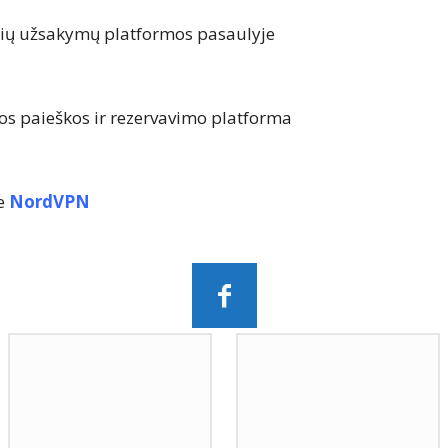
čių užsakymų platformos pasaulyje
s paieškos ir rezervavimo platforma
me
NordVPN