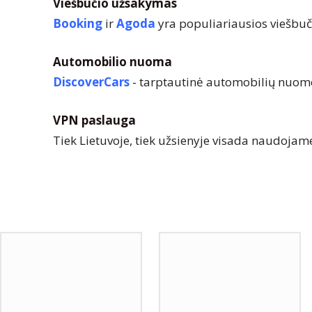
Viešbučio užsakymas
Booking
ir
Agoda
yra populiariausios viešbu
Automobilio nuoma
DiscoverCars
-
tarptautinė automobilių nuomo
VPN paslauga
Tiek Lietuvoje, tiek užsienyje visada naudoja