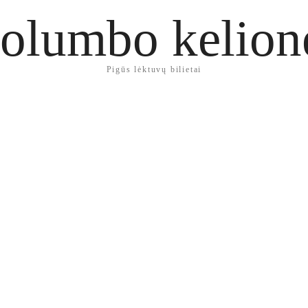
olumbo kelion
Pigūs lėktuvų bilietai