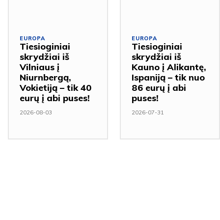
EUROPA
EUROPA
Tiesioginiai
Tiesioginiai
skrydžiai iš
skrydžiai iš
Vilniaus į
Kauno į Alikantę,
Niurnbergą,
Ispaniją – tik nuo
Vokietiją – tik 40
86 eurų į abi
eurų į abi puses!
puses!
2026-08-03
2026-07-31