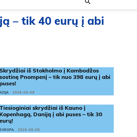
ją – tik 40 eurų į abi
Skrydžiai iš Stokholmo į Kambodžos
sostinę Pnompenį – tik nuo 398 eurų į abi
puses!
AZIJA
2026-08-08
Tiesioginiai skrydžiai iš Kauno į
Kopenhagą, Daniją į abi puses – tik 30
eurų!
EUROPA
2026-08-08