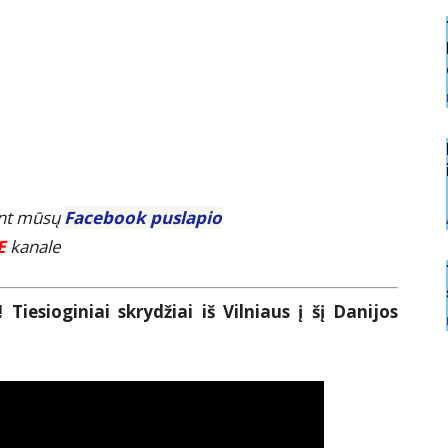
ant mūsų
Facebook puslapio
E
kanale
Tiesioginiai skrydžiai iš Vilniaus į šį Danijos