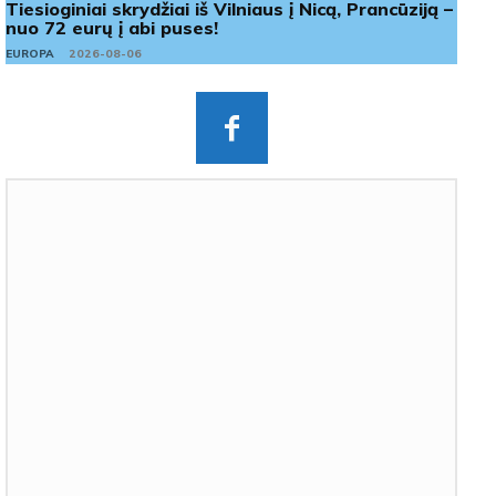
Tiesioginiai skrydžiai iš Vilniaus į Nicą, Prancūziją –
nuo 72 eurų į abi puses!
EUROPA
2026-08-06