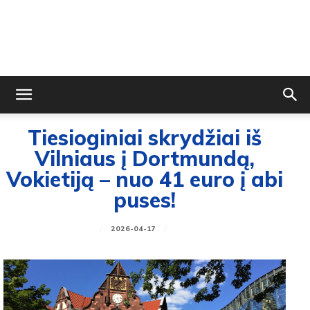
Tiesioginiai skrydžiai iš
Vilniaus į Dortmundą,
Vokietiją – nuo 41 euro į abi
puses!
2026-04-17