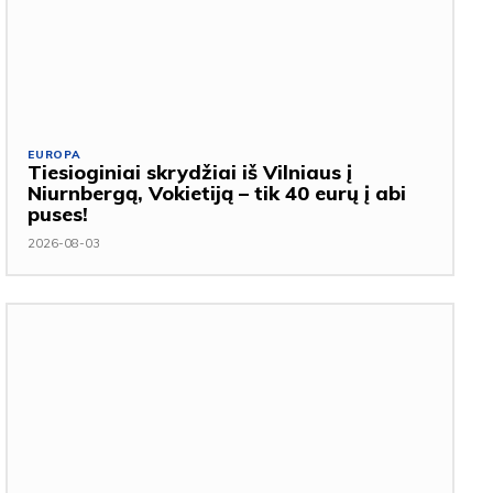
EUROPA
Tiesioginiai skrydžiai iš Vilniaus į
Niurnbergą, Vokietiją – tik 40 eurų į abi
puses!
2026-08-03