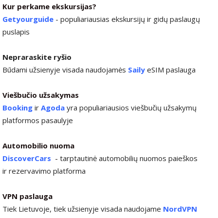
Kur perkame ekskursijas?
Getyourguide
- populiariausias ekskursijų ir gidų paslaugų
puslapis
Nepraraskite ryšio
Būdami užsienyje visada naudojamės
Saily
eSIM paslauga
Viešbučio užsakymas
Booking
ir
Agoda
yra populiariausios viešbučių užsakymų
platformos pasaulyje
Automobilio nuoma
DiscoverCars
-
tarptautinė automobilių nuomos paieškos
ir rezervavimo platforma
VPN paslauga
Tiek Lietuvoje, tiek užsienyje visada naudojame
NordVPN