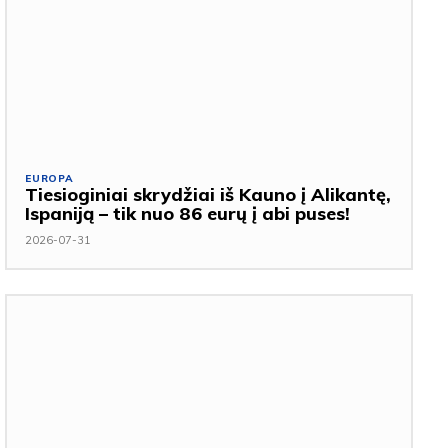
EUROPA
Tiesioginiai skrydžiai iš Kauno į Alikantę,
Ispaniją – tik nuo 86 eurų į abi puses!
2026-07-31