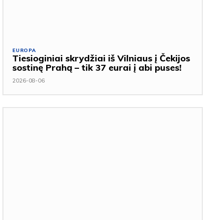
EUROPA
Tiesioginiai skrydžiai iš Vilniaus į Čekijos
sostinę Prahą – tik 37 eurai į abi puses!
2026-08-06