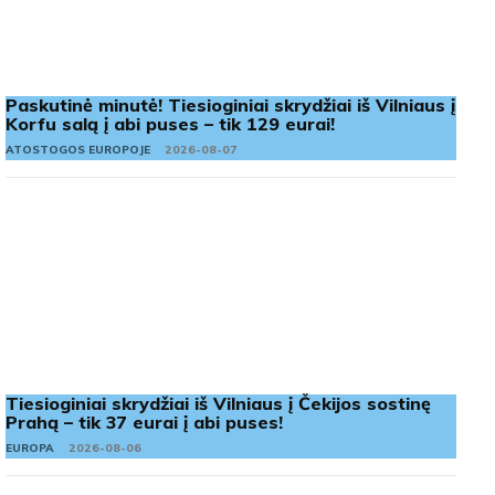
Paskutinė minutė! Tiesioginiai skrydžiai iš Vilniaus į
Korfu salą į abi puses – tik 129 eurai!
ATOSTOGOS EUROPOJE
2026-08-07
Tiesioginiai skrydžiai iš Vilniaus į Čekijos sostinę
Prahą – tik 37 eurai į abi puses!
EUROPA
2026-08-06