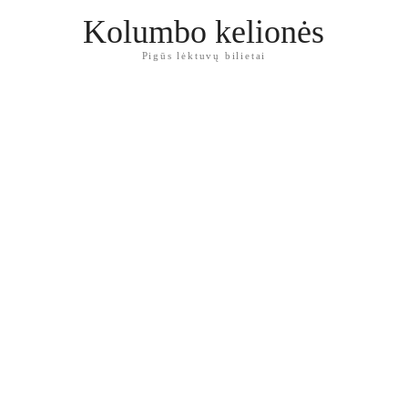
Kolumbo kelionės
Pigūs lėktuvų bilietai