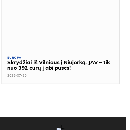
EUROPA
Skrydžiai iš Vilniaus į Niujorką, JAV – tik
nuo 392 eurų į abi puses!
2026-07-30