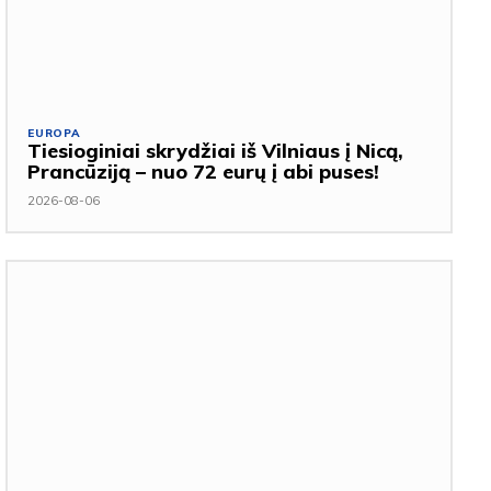
EUROPA
Tiesioginiai skrydžiai iš Vilniaus į Nicą,
Prancūziją – nuo 72 eurų į abi puses!
2026-08-06