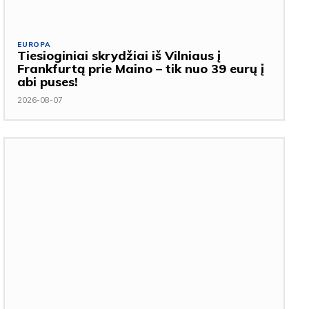
EUROPA
Tiesioginiai skrydžiai iš Vilniaus į
Frankfurtą prie Maino – tik nuo 39 eurų į
abi puses!
2026-08-07