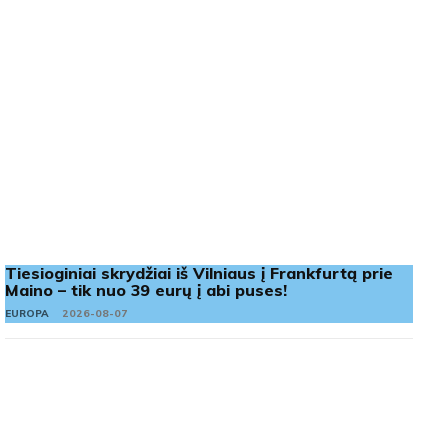
Tiesioginiai skrydžiai iš Vilniaus į Frankfurtą prie
Maino – tik nuo 39 eurų į abi puses!
EUROPA
2026-08-07