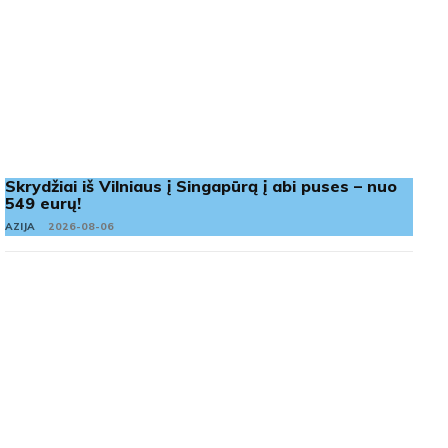
Skrydžiai iš Vilniaus į Singapūrą į abi puses – nuo
549 eurų!
AZIJA
2026-08-06