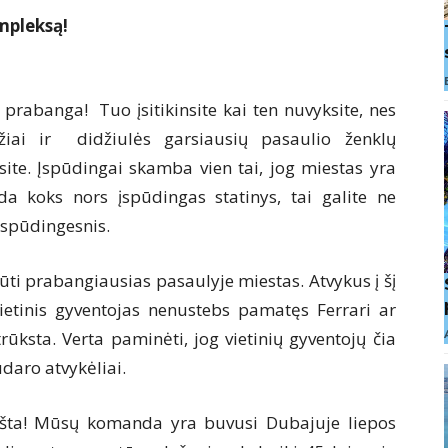
mpleksą!
prabanga! Tuo įsitikinsite kai ten nuvyksite, nes
žiai ir didžiulės garsiausių pasaulio ženklų
ite. Įspūdingai skamba vien tai, jog miestas yra
da koks nors įspūdingas statinys, tai galite ne
įspūdingesnis.
būti prabangiausias pasaulyje miestas. Atvykus į šį
ietinis gyventojas nenustebs pamatęs Ferrari ar
rūksta. Verta paminėti, jog vietinių gyventojų čia
daro atvykėliai.
aršta! Mūsų komanda yra buvusi Dubajuje liepos