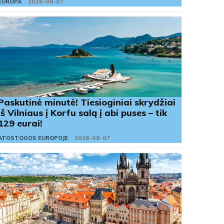
EUROPA
2026-08-07
Paskutinė minutė! Tiesioginiai skrydžiai
iš Vilniaus į Korfu salą į abi puses – tik
129 eurai!
ATOSTOGOS EUROPOJE
2026-08-07