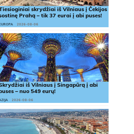
Tiesioginiai skrydžiai iš Vilniaus į Čekijos
sostinę Prahą – tik 37 eurai į abi puses!
EUROPA
2026-08-06
Skrydžiai iš Vilniaus į Singapūrą į abi
puses – nuo 549 eurų!
AZIJA
2026-08-06