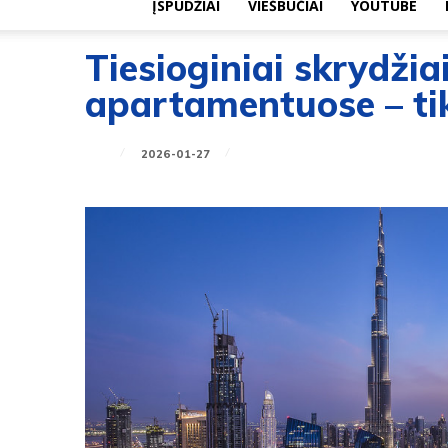
ĮSPŪDŽIAI
VIEŠBUČIAI
YOUTUBE
Tiesioginiai skrydžia
apartamentuose – ti
2026-01-27