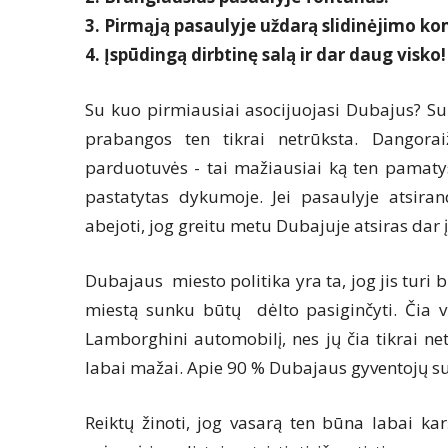
3. Pirmąją pasaulyje uždarą slidinėjimo ko
4. Įspūdingą dirbtinę salą ir dar daug visko!
Su kuo pirmiausiai asocijuojasi Dubajus? Su 
prabangos ten tikrai netrūksta. Dangorai
parduotuvės - tai mažiausiai ką ten pamatys
pastatytas dykumoje. Jei pasaulyje atsiran
abejoti, jog greitu metu Dubajuje atsiras dar 
Dubajaus miesto politika yra ta, jog jis turi 
miestą sunku būtų dėlto pasiginčyti. Čia v
Lamborghini automobilį, nes jų čia tikrai net
labai mažai. Apie 90 % Dubajaus gyventojų su
Reiktų žinoti, jog vasarą ten būna labai k