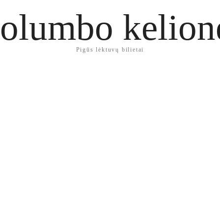
olumbo kelion
Pigūs lėktuvų bilietai