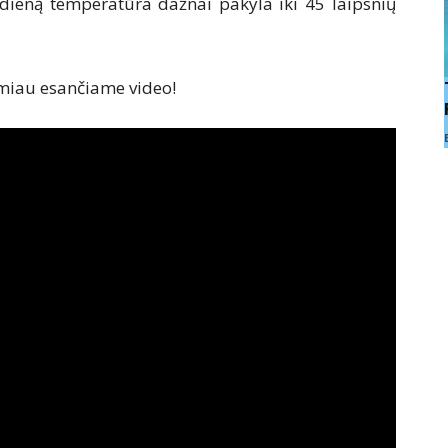
nes dieną temperatūra dažnai pakyla iki 45 laipsnių
miau esančiame video!