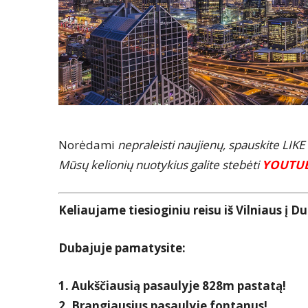
Norėdami
nepraleisti naujienų, spauskite LIK
Mūsų kelionių nuotykius galite stebėti
YOUTU
Keliaujame tiesioginiu reisu iš Vilniaus į Du
Dubajuje pamatysite:
1. Aukščiausią pasaulyje 828m pastatą!
2. Brangiausius pasaulyje fontanus!