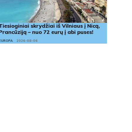
Tiesioginiai skrydžiai iš Vilniaus į Nicą,
Prancūziją – nuo 72 eurų į abi puses!
EUROPA
2026-08-06