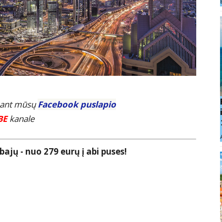
E ant mūsų
Facebook puslapio
BE
kanale
bajų - nuo 279 eurų į abi puses!