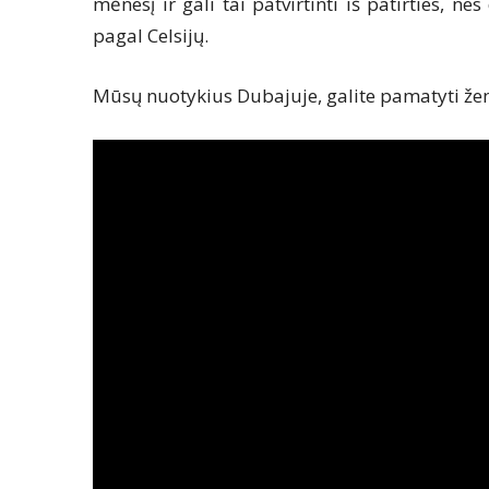
mėnesį ir gali tai patvirtinti iš patirties, 
pagal Celsijų.
Mūsų nuotykius Dubajuje, galite pamatyti že