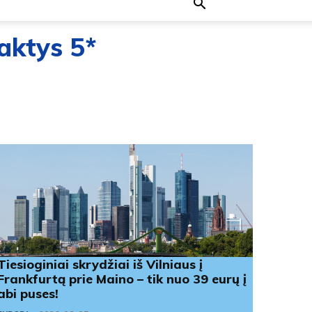
naktys 5*
Tiesioginiai skrydžiai iš Vilniaus į
Frankfurtą prie Maino – tik nuo 39 eurų į
abi puses!