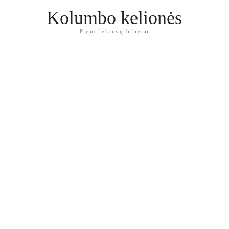
Kolumbo kelionės
Pigūs lėktuvų bilietai