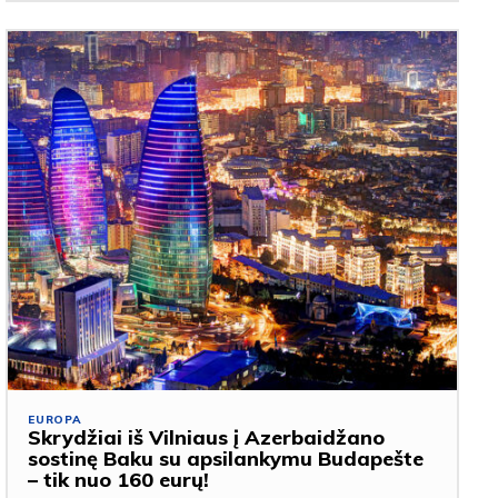
EUROPA
Skrydžiai iš Vilniaus į Azerbaidžano
sostinę Baku su apsilankymu Budapešte
– tik nuo 160 eurų!