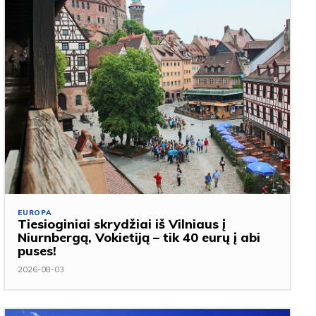
EUROPA
Tiesioginiai skrydžiai iš Vilniaus į
Niurnbergą, Vokietiją – tik 40 eurų į abi
puses!
2026-08-03