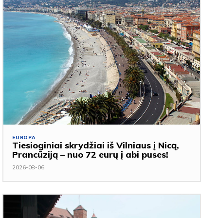
EUROPA
Tiesioginiai skrydžiai iš Vilniaus į Nicą,
Prancūziją – nuo 72 eurų į abi puses!
2026-08-06