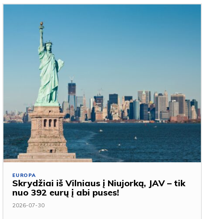
EUROPA
Skrydžiai iš Vilniaus į Niujorką, JAV – tik
nuo 392 eurų į abi puses!
2026-07-30