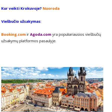
Kur veikti Krokuvoje?
Nuoroda
Viešbučio užsakymas
:
Booking.com
ir
Agoda.com
yra populiariausios viešbučių
užsakymų platformos pasaulyje.