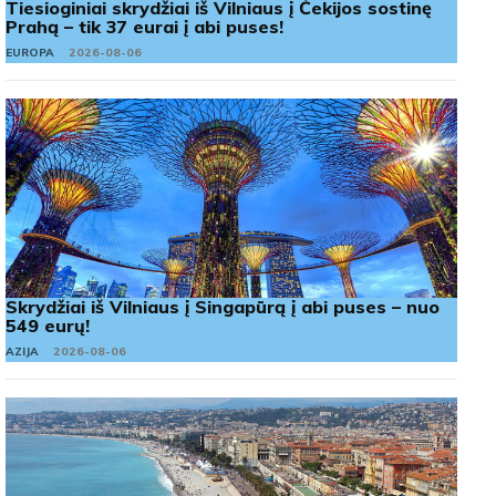
Tiesioginiai skrydžiai iš Vilniaus į Čekijos sostinę
Prahą – tik 37 eurai į abi puses!
EUROPA
2026-08-06
Skrydžiai iš Vilniaus į Singapūrą į abi puses – nuo
549 eurų!
AZIJA
2026-08-06