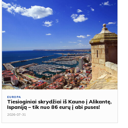
EUROPA
Tiesioginiai skrydžiai iš Kauno į Alikantę,
Ispaniją – tik nuo 86 eurų į abi puses!
2026-07-31