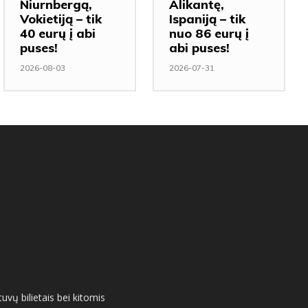
Niurnbergą,
Alikantę,
Vokietiją – tik
Ispaniją – tik
40 eurų į abi
nuo 86 eurų į
puses!
abi puses!
2026-08-03
2026-07-31
uvų bilietais bei kitomis