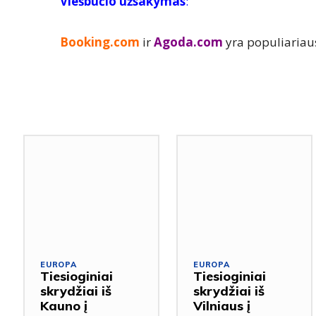
Viešbučio užsakymas
:
Booking.com
ir
Agoda.com
yra populiariau
EUROPA
EUROPA
Tiesioginiai
Tiesioginiai
skrydžiai iš
skrydžiai iš
Kauno į
Vilniaus į