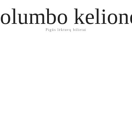
olumbo kelion
Pigūs lėktuvų bilietai