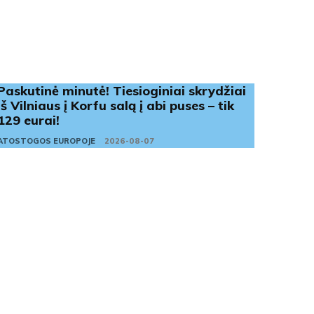
Paskutinė minutė! Tiesioginiai skrydžiai
iš Vilniaus į Korfu salą į abi puses – tik
129 eurai!
ATOSTOGOS EUROPOJE
2026-08-07