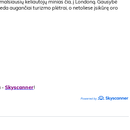
smalsiausių keliautojų minias čia, į Londoną. Gausybė
da augančiai turizmo plėtrai, o netoliese įsikūrę oro
a -
Skyscanner
!