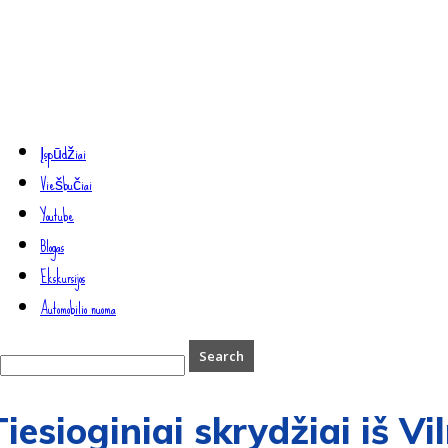
Įspūdžiai
Viešbučiai
Youtube
Blogas
Ekskursijos
Automobilio nuoma
Tiesioginiai skrydžiai iš Vi