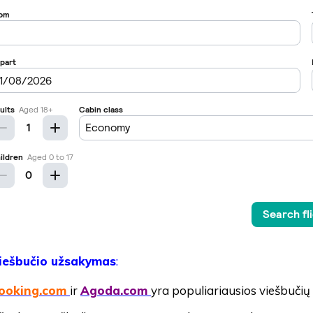
iešbučio užsakymas
:
ooking.com
ir
Agoda.com
yra populiariausios viešbuči