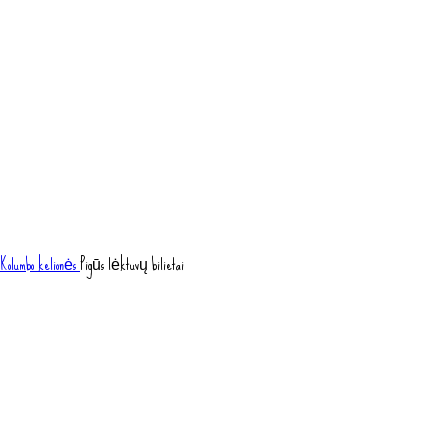
Kolumbo kelionės
Pigūs lėktuvų bilietai