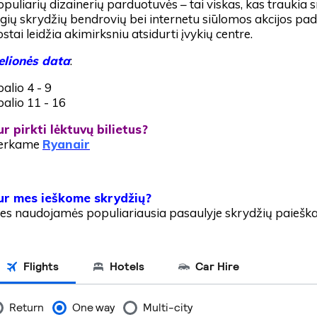
opuliarių dizainerių parduotuvės – tai viskas, kas traukia 
igių skrydžių bendrovių bei internetu siūlomos akcijos pade
stai leidžia akimirksniu atsidurti įvykių centre.
elionės data
:
alio 4 - 9
palio 11 - 16
ur pirkti lėktuvų bilietus?
erkame
Ryanair
ur mes ieškome skrydžių?
es naudojamės populiariausia pasaulyje skrydžių paiešk