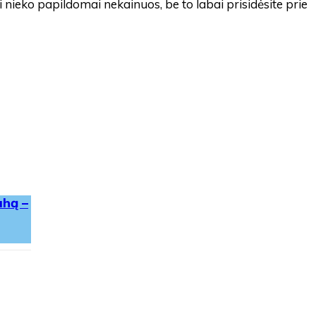
nieko papildomai nekainuos, be to labai prisidėsite prie
ahą –