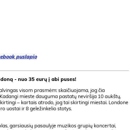
ebook puslapio
ndoną - nuo 35 eurų į abi puses!
palvingas visom prasmėm: skaičiuojama, jog čia
 Kadangi mieste dauguma pastatų neviršija 10 aukštų,
irtingi – kartais atrodo, jog tai skirtingi miestai. Londone
o uostai ir 8 geležinkelio stotys.
olas, garsiausių pasaulyje muzikos grupių koncertai,