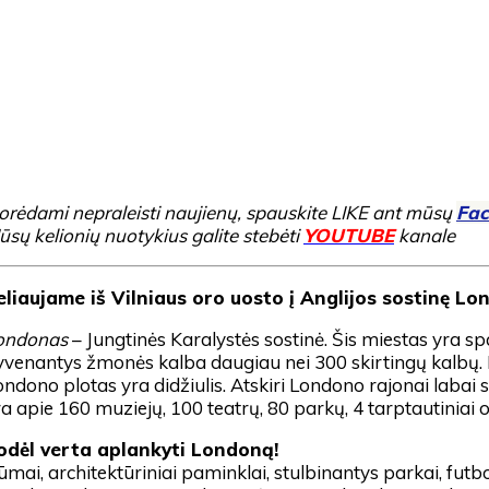
orėdami nepraleisti naujienų, spauskite LIKE ant mūsų
Fac
ūsų kelionių nuotykius galite stebėti
YOUTUBE
kanale
eliaujame iš Vilniaus oro uosto į Anglijos sostinę Lo
ondonas
– Jungtinės Karalystės sostinė. Šis miestas yra s
yvenantys žmonės kalba daugiau nei 300 skirtingų kalbų.
ndono plotas yra didžiulis. Atskiri Londono rajonai labai sk
a apie 160 muziejų, 100 teatrų, 80 parkų, 4 tarptautiniai or
odėl verta aplankyti Londoną!
ūmai, architektūriniai paminklai, stulbinantys parkai, futb