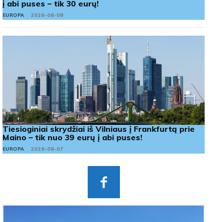
į abi puses – tik 30 eurų!
EUROPA
2026-08-08
Tiesioginiai skrydžiai iš Vilniaus į Frankfurtą prie
Maino – tik nuo 39 eurų į abi puses!
EUROPA
2026-08-07