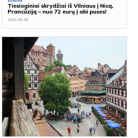
EUROPA
Tiesioginiai skrydžiai iš Vilniaus į Nicą,
Prancūziją – nuo 72 eurų į abi puses!
2026-08-06