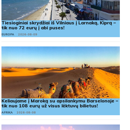
Tiesioginiai skrydžiai iš Vilniaus į Larnaką, Kiprą –
tik nuo 72 eurų į abi puses!
EUROPA
2026-08-09
Keliaujame į Maroką su apsilankymu Barselonoje –
tik nuo 108 eurų už visus lėktuvų bilietus!
AFRIKA
2026-08-08