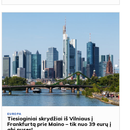
EUROPA
Tiesioginiai skrydžiai iš Vilniaus į
Frankfurtą prie Maino – tik nuo 39 eurų į
abi puses!