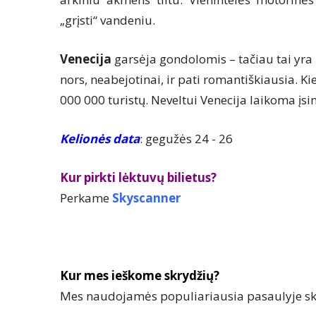
„grįsti“ vandeniu.
Venecija
garsėja gondolomis – tačiau tai yra
nors, neabejotinai, ir pati romantiškiausia. 
000 000 turistų. Neveltui Venecija laikoma įsi
Kelionės data
: gegužės 24 - 26
Kur pirkti lėktuvų bilietus?
Perkame
Skyscanner
Kur mes ieškome skrydžių?
Mes naudojamės populiariausia pasaulyje sk