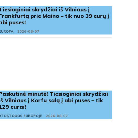
Tiesioginiai skrydžiai iš Vilniaus į
Frankfurtą prie Maino – tik nuo 39 eurų į
abi puses!
EUROPA
2026-08-07
Paskutinė minutė! Tiesioginiai skrydžiai
iš Vilniaus į Korfu salą į abi puses – tik
129 eurai!
ATOSTOGOS EUROPOJE
2026-08-07