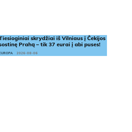
Tiesioginiai skrydžiai iš Vilniaus į Čekijos
sostinę Prahą – tik 37 eurai į abi puses!
EUROPA
2026-08-06