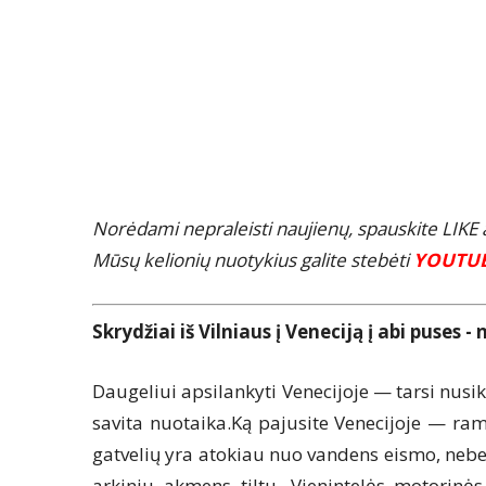
Norėdami nepraleisti naujienų, spauskite LIK
Mūsų kelionių nuotykius galite stebėti
YOUTU
Skrydžiai iš Vilniaus į Veneciją į abi puses -
Daugeliui apsilankyti Venecijoje — tarsi nusik
savita nuotaika.Ką pajusite Venecijoje — ra
gatvelių yra atokiau nuo vandens eismo, nebent
arkiniu akmens tiltu. Vienintelės motorinė