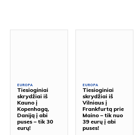
EUROPA
EUROPA
Tiesioginiai
Tiesioginiai
skrydžiai iš
skrydžiai iš
Kauno į
Vilniaus į
Kopenhagą,
Frankfurtą prie
Daniją į abi
Maino – tik nuo
puses – tik 30
39 eurų į abi
eurų!
puses!