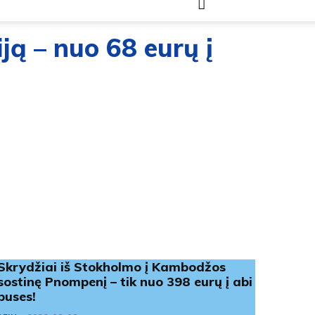
liją – nuo 68 eurų į
Skrydžiai iš Stokholmo į Kambodžos
sostinę Pnompenį – tik nuo 398 eurų į abi
puses!