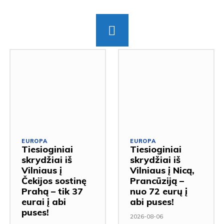
EUROPA
EUROPA
Tiesioginiai
Tiesioginiai
skrydžiai iš
skrydžiai iš
Vilniaus į
Vilniaus į Nicą,
Čekijos sostinę
Prancūziją –
Prahą – tik 37
nuo 72 eurų į
eurai į abi
abi puses!
puses!
2026-08-06