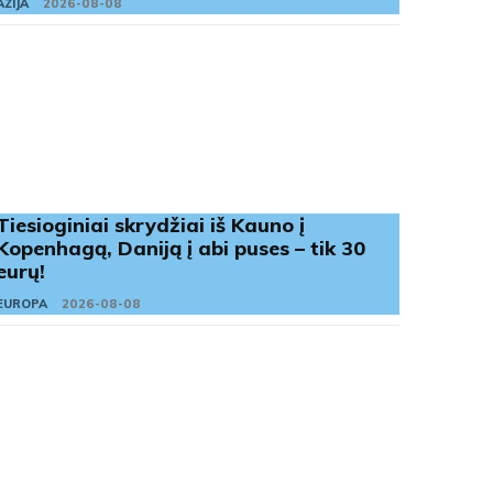
AZIJA
2026-08-08
Tiesioginiai skrydžiai iš Kauno į
Kopenhagą, Daniją į abi puses – tik 30
eurų!
EUROPA
2026-08-08