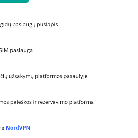
r gidų paslaugų puslapis
SIM paslauga
učių užsakymų platformos pasaulyje
mos paieškos ir rezervavimo platforma
ame
NordVPN