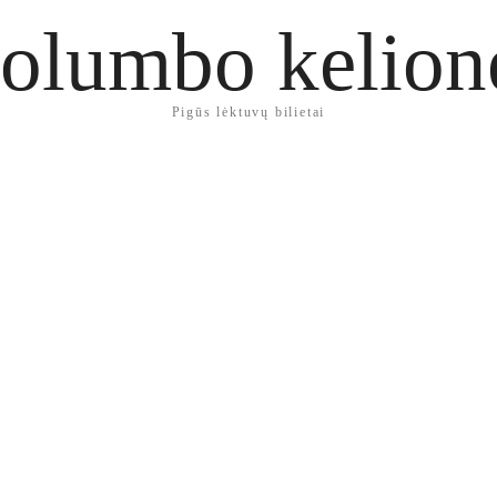
olumbo kelion
Pigūs lėktuvų bilietai