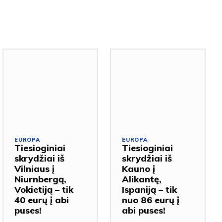
EUROPA
EUROPA
Tiesioginiai
Tiesioginiai
skrydžiai iš
skrydžiai iš
Vilniaus į
Kauno į
Niurnbergą,
Alikantę,
Vokietiją – tik
Ispaniją – tik
40 eurų į abi
nuo 86 eurų į
puses!
abi puses!