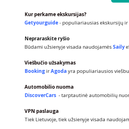
Kur perkame ekskursijas?
Getyourguide
- populiariausias ekskursijų i
Nepraraskite ryšio
Būdami užsienyje visada naudojamės
Saily
e
Viešbučio užsakymas
Booking
ir
Agoda
yra populiariausios viešb
Automobilio nuoma
DiscoverCars
-
tarptautinė automobilių nuo
VPN paslauga
Tiek Lietuvoje, tiek užsienyje visada naudoj