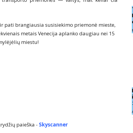
 ir pati brangiausia susisiekimo priemonė mieste,
Kiekvienais metais Venecija aplanko daugiau nei 15
mylėjėlių miestu!
rydžių paieška -
Skyscanner