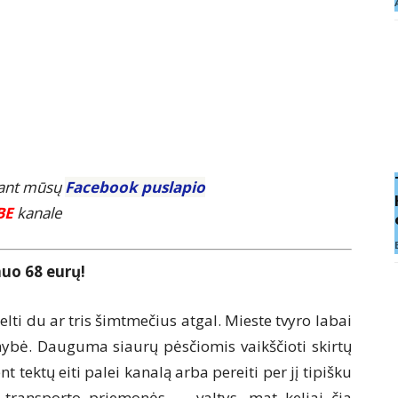
E ant mūsų
Facebook puslapio
BE
kanale
 nuo 68 eurų!
elti du ar tris šimtmečius atgal. Mieste tvyro labai
mybė. Dauguma siaurų pėsčiomis vaikščioti skirtų
 tektų eiti palei kanalą arba pereiti per jį tipišku
s transporto priemonės — valtys, mat keliai čia