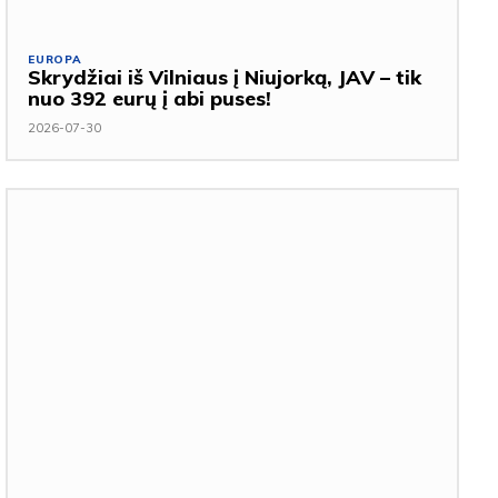
EUROPA
Skrydžiai iš Vilniaus į Niujorką, JAV – tik
nuo 392 eurų į abi puses!
2026-07-30