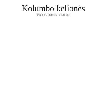
Kolumbo kelionės
Pigūs lėktuvų bilietai