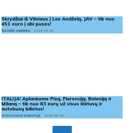
Skrydžiai iš Vilniaus į Los Andželą, JAV – tik nuo
451 euro į abi puses!
ŠIAURĖS AMERIKA
2026-08-05
ITALIJA! Aplankome Pizą, Florenciją, Boloniją ir
Milaną – tik nuo 83 eurų už visus lėktuvų ir
autobusų bilietus!
ATOSTOGOS EUROPOJE
2026-08-05