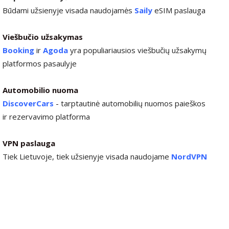
Būdami užsienyje visada naudojamės
Saily
eSIM paslauga
Viešbučio užsakymas
Booking
ir
Agoda
yra populiariausios viešbučių užsakymų
platformos pasaulyje
Automobilio nuoma
DiscoverCars
-
tarptautinė automobilių nuomos paieškos
ir rezervavimo platforma
VPN paslauga
Tiek Lietuvoje, tiek užsienyje visada naudojame
NordVPN