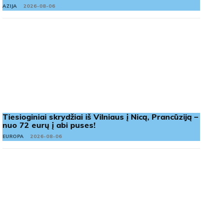
AZIJA
2026-08-06
Tiesioginiai skrydžiai iš Vilniaus į Nicą, Prancūziją –
nuo 72 eurų į abi puses!
EUROPA
2026-08-06