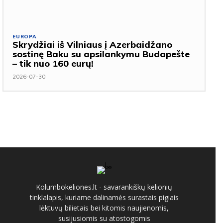
EUROPA
Skrydžiai iš Vilniaus į Azerbaidžano
sostinę Baku su apsilankymu Budapešte
– tik nuo 160 eurų!
2026-07-30
Kolumbokeliones.lt - savarankiškų kelionių
tinklalapis, kuriame dalinamės surastais pigiais
lėktuvų bilietais bei kitomis naujienomis,
susijusiomis su atostogomis