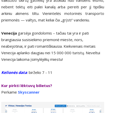
vaikščioti skirtų gatvelių yra atokiau nuo vandens eismo,
nebent tektų eiti palei kanalą arba pereiti per jį tipišku
arkiniu akmens tiltu. Vienintelės motorinės transporto
priemonės — valtys, mat keliai čia „grįsti“ vandeniu.
Venecija
garsėja gondolomis – tačiau tai yra ir pati
brangiausia susisiekimo priemonė mieste, nors,
neabejotinai, ir pati romantiškiausia. Kiekvienais metais
Venecija aplanko daugiau nei 15 000 000 turistų. Neveltui
Venecija laikoma įsimylėjėlių miestu!
Kelionės data
: birželio 7 - 11
Kur pirkti lėktuvų bilietus?
Perkame
Skyscanner