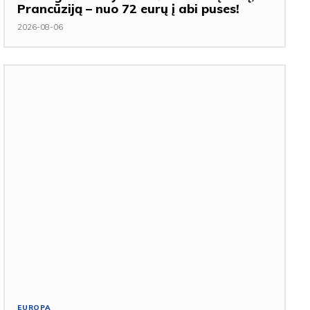
Prancūziją – nuo 72 eurų į abi puses!
2026-08-06
EUROPA