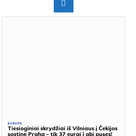
EUROPA
Tiesioginiai skrydžiai iš Vilniaus į Čekijos
sostinę Prahą – tik 37 eurai į abi puses!