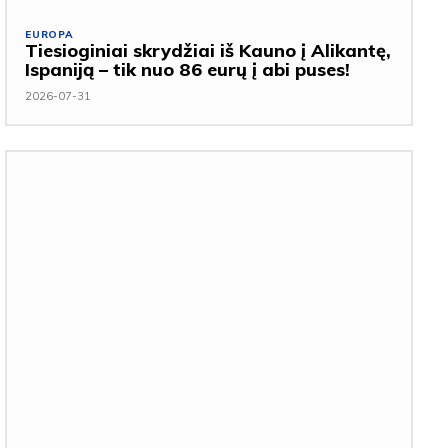
EUROPA
Tiesioginiai skrydžiai iš Kauno į Alikantę,
Ispaniją – tik nuo 86 eurų į abi puses!
2026-07-31