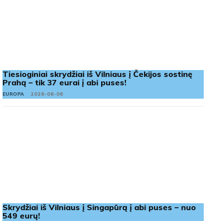
Tiesioginiai skrydžiai iš Vilniaus į Čekijos sostinę
Prahą – tik 37 eurai į abi puses!
EUROPA
2026-08-06
Skrydžiai iš Vilniaus į Singapūrą į abi puses – nuo
549 eurų!