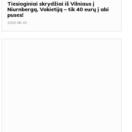
Tiesioginiai skrydžiai iš Vilniaus į
Niurnbergą, Vokietiją – tik 40 eurų į abi
puses!
2026-08-03