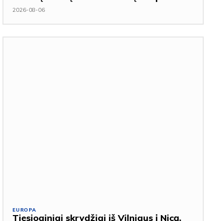
2026-08-06
EUROPA
Tiesioginiai skrydžiai iš Vilniaus į Nicą,