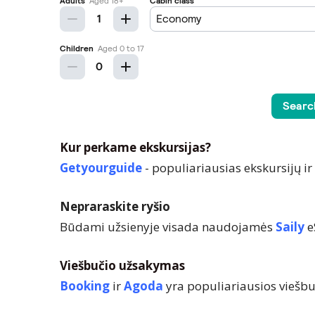
Kur perkame ekskursijas?
Getyourguide
- populiariausias ekskursijų i
Nepraraskite ryšio
Būdami užsienyje visada naudojamės
Saily
e
Viešbučio užsakymas
Booking
ir
Agoda
yra populiariausios viešb