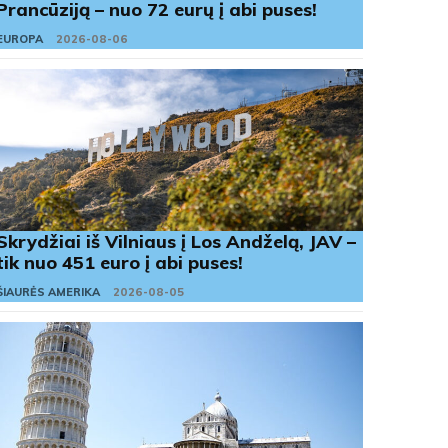
Prancūziją – nuo 72 eurų į abi puses!
EUROPA
2026-08-06
Skrydžiai iš Vilniaus į Los Andželą, JAV –
tik nuo 451 euro į abi puses!
ŠIAURĖS AMERIKA
2026-08-05