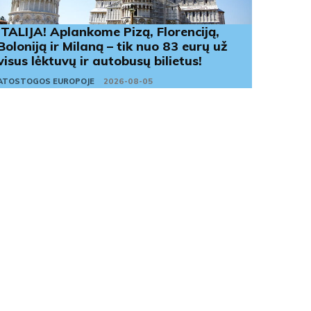
ITALIJA! Aplankome Pizą, Florenciją,
Boloniją ir Milaną – tik nuo 83 eurų už
visus lėktuvų ir autobusų bilietus!
ATOSTOGOS EUROPOJE
2026-08-05