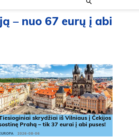
iją – nuo 67 eurų į abi
Tiesioginiai skrydžiai iš Vilniaus į Čekijos
sostinę Prahą – tik 37 eurai į abi puses!
EUROPA
2026-08-06