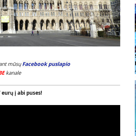
E ant mūsų
Facebook puslapio
BE
kanale
eurų į abi puses!