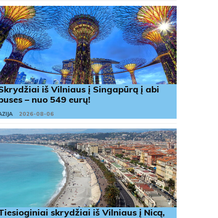
Skrydžiai iš Vilniaus į Singapūrą į abi
puses – nuo 549 eurų!
AZIJA
2026-08-06
Tiesioginiai skrydžiai iš Vilniaus į Nicą,