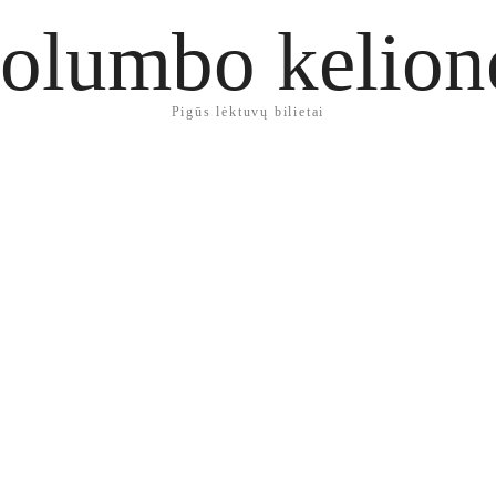
olumbo kelion
Pigūs lėktuvų bilietai