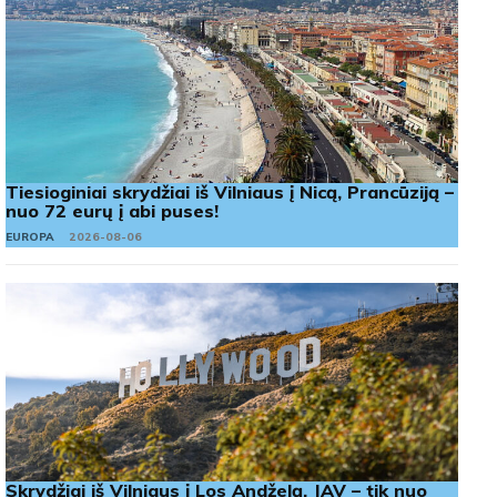
Tiesioginiai skrydžiai iš Vilniaus į Nicą, Prancūziją –
nuo 72 eurų į abi puses!
EUROPA
2026-08-06
Skrydžiai iš Vilniaus į Los Andželą, JAV – tik nuo