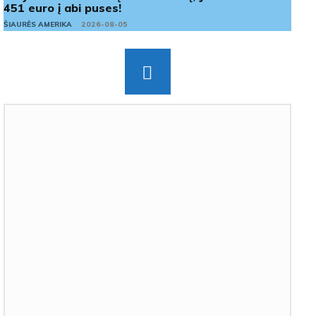
451 euro į abi puses!
ŠIAURĖS AMERIKA
2026-08-05