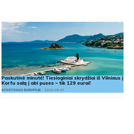
Paskutinė minutė! Tiesioginiai skrydžiai iš Vilniaus į
Korfu salą į abi puses – tik 129 eurai!
ATOSTOGOS EUROPOJE
2026-08-07