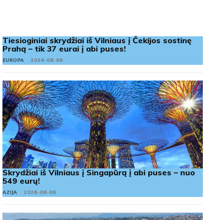
Tiesioginiai skrydžiai iš Vilniaus į Čekijos sostinę
Prahą – tik 37 eurai į abi puses!
EUROPA
2026-08-06
Skrydžiai iš Vilniaus į Singapūrą į abi puses – nuo
549 eurų!
AZIJA
2026-08-06