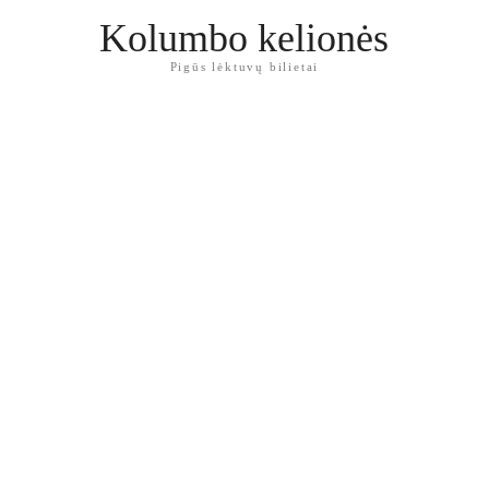
Kolumbo kelionės
Pigūs lėktuvų bilietai