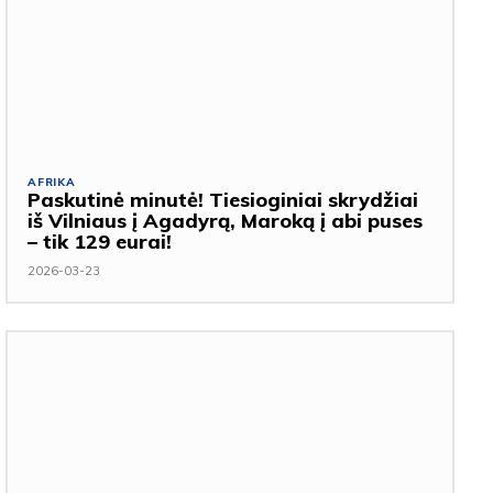
AFRIKA
Paskutinė minutė! Tiesioginiai skrydžiai
iš Vilniaus į Agadyrą, Maroką į abi puses
– tik 129 eurai!
2026-03-23